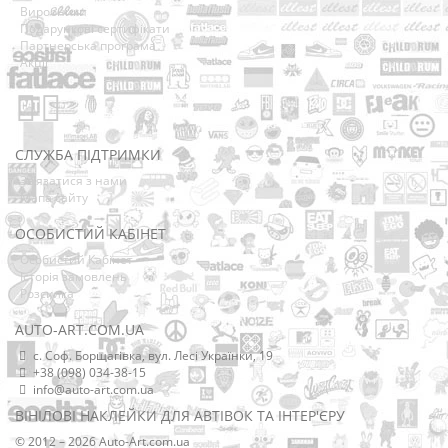
Виробники
Подарункові сертифікати
Партнерська програма
Акції
СЛУЖБА ПІДТРИМКИ
Зв’язатися з нами
Мапа сайту
ОСОБИСТИЙ КАБІНЕТ
Особистий Кабінет
Історія замовлень
Розсилка
AUTO-ART.COM.UA
с. Соф. Борщагівка, вул. Лесі Українки, 19
+38 (098) 034-38-15
info@auto-art.com.ua
ВІНІЛОВІ НАКЛЕЙКИ ДЛЯ АВТІВОК ТА ІНТЕР'ЄРУ
© 2012 – 2026 Auto-Art.com.ua