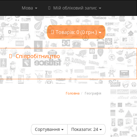
Мова
Мій обліковий запис
Товарів: 0 (0 грн.)
Співробітництво
Головна
Географія
Сортування
Показати:
24