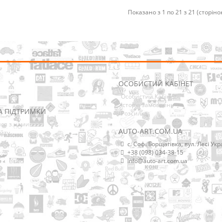
Показано з 1 по 21 з 21 (сторінок
ОСОБИСТИЙ КАБІНЕТ
Особистий Кабінет
Історія замовлень
А ПІДТРИМКИ
Розсилка
ися з нами
AUTO-ART.COM.UA
йту
с. Соф. Борщагівка, вул. Лесі Укр
+38 (098) 034-38-15
info@auto-art.com.ua