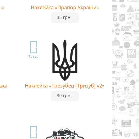
.»
Наклейка «Прапор України»
•
35 грн.
•
TOP
Товар
ька
Наклейка «Трезубец (Тризуб) v2»
•
30 грн.
•
TOP