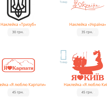
Товар
Наклейка «Тризуб»
Наклейка «Україна»
•
30 грн.
•
•
35 грн.
•
TOP
Товар
ейка «Я люблю Карпати»
Наклейка «Я люблю Ки
•
45 грн.
•
•
45 грн.
•