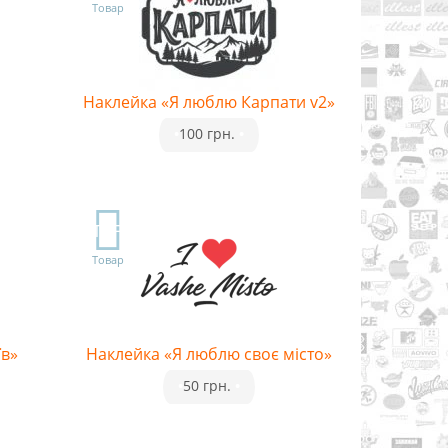
Товар
Наклейка «Я люблю Карпати v2»
•
100 грн.
•
TOP
Товар
їв»
Наклейка «Я люблю своє місто»
•
50 грн.
•