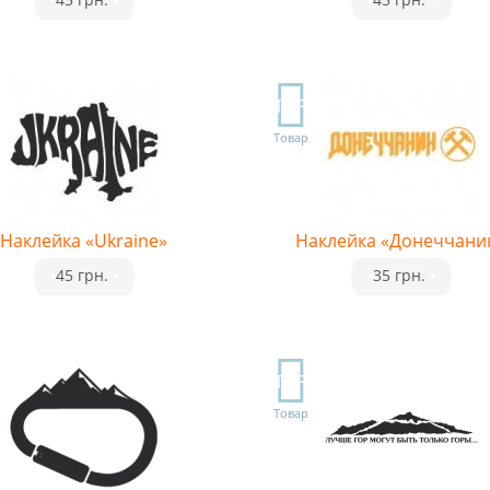
TOP
Товар
Наклейка «Ukraine»
Наклейка «Донеччани
•
45 грн.
•
•
35 грн.
•
TOP
Товар