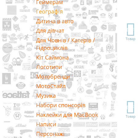
Геймерам
Географія
Дитина в авто
TOP
Для дівчат
Для Човнів / Катерів /
Товар
Гідроциклів
Кіт Саймона
Логотипи
Мотобренди
МотоСтайл
Музика
Набори спонсорів
TOP
Наклейки для MacBook
Товар
Написи
Персонажі