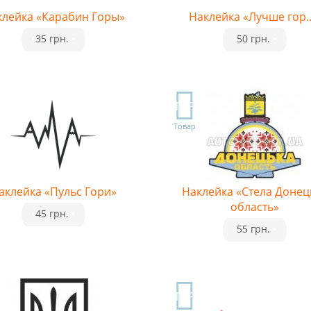
клейка «Карабин Горы»
Наклейка «Лучше гор..
•
35 грн.
•
•
50 грн.
•
TOP
Товар
аклейка «Пульс Гори»
Наклейка «Стела Донец
область»
•
45 грн.
•
•
55 грн.
•
TOP