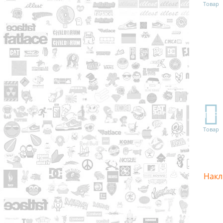
Товар
TOP
Товар
Накл