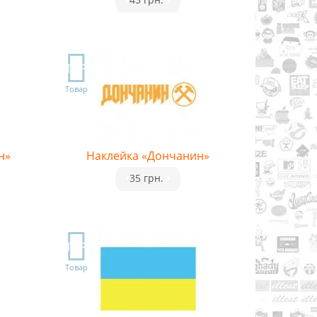
TOP
Товар
н»
Наклейка «Дончанин»
•
35 грн.
•
TOP
Товар