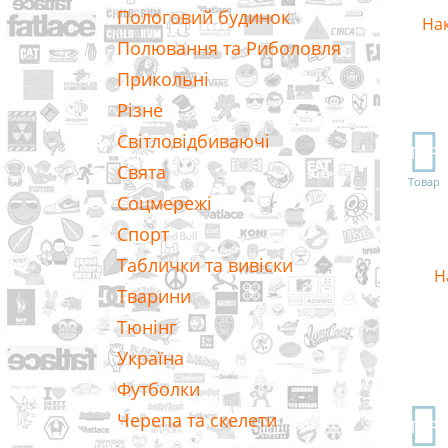
Пологовий будинок
На
Полювання та Риболовля
Прикольні
Різне
Світловідбиваючі
TOP
Свята
Товар
Соцмережі
Спорт
Таблички та вивіски
Н
Тварини
Тюнінг
Україна
Футболки
Черепа та скелети
TOP