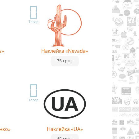
TOP
Товар
s»
Наклейка «Nevada»
•
75 грн.
•
TOP
Товар
нко»
Наклейка «UA»
•
45 грн.
•