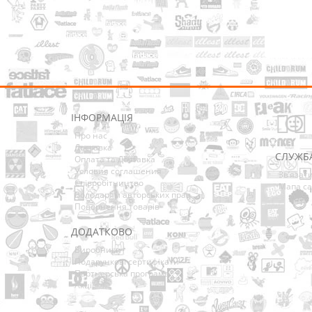
ІНФОРМАЦІЯ
Про нас
Доставка
СЛУЖБ
Оплата та Доставка
Условия соглашения
Зв’язат
Співробітництво
Мапа са
Володарям авторських прав
Повернення товарів
ДОДАТКОВО
Виробники
Подарункові сертифікати
Партнерська програма
Акції