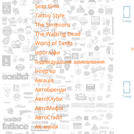
Sexy Girls
TOP
Tattoo Style
Товар
The Simpsons
The Walking Dead
World of Tanks
Н
Ієрогліфи
Індивідуальне замовлення
Інтер'єр
Авіація
TOP
Автобренди
Товар
АвтоКлуби
АвтоМафія
АвтоСтайл
АК-манія