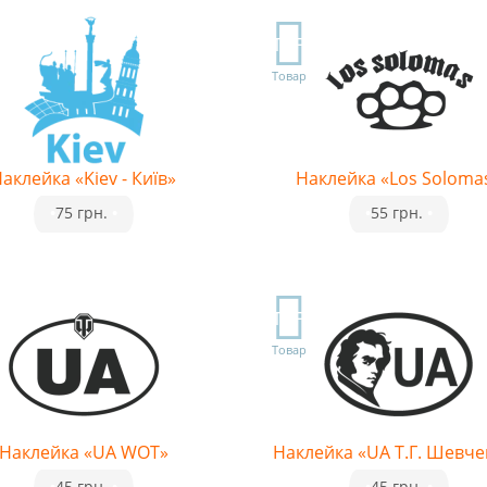
TOP
Товар
аклейка «Kiev - Київ»
Наклейка «Los Soloma
•
75 грн.
•
•
55 грн.
•
TOP
Товар
Наклейка «UA WOT»
Наклейка «UA Т.Г. Шевче
•
45 грн.
•
•
45 грн.
•