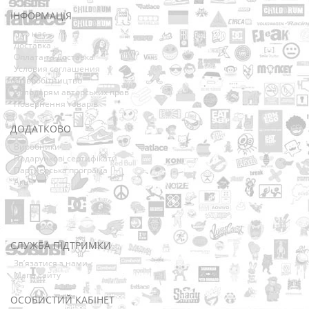
ІНФОРМАЦІЯ
Про нас
Доставка
Оплата та Доставка
Условия соглашения
Співробітництво
Володарям авторських прав
Повернення товарів
ДОДАТКОВО
Виробники
Подарункові сертифікати
Партнерська програма
Акції
СЛУЖБА ПІДТРИМКИ
Зв’язатися з нами
Мапа сайту
ОСОБИСТИЙ КАБІНЕТ