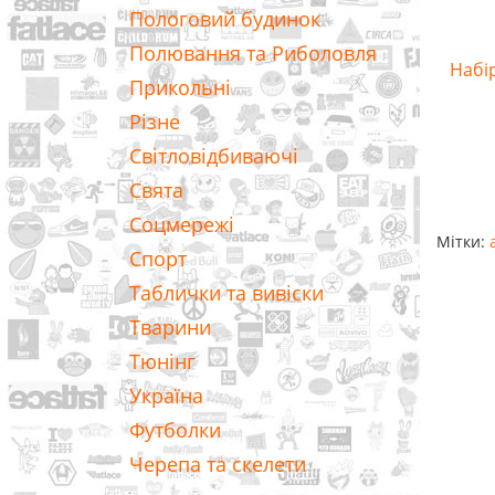
Пологовий будинок
Полювання та Риболовля
Набір
Прикольні
Різне
Світловідбиваючі
Свята
Соцмережі
Мітки:
Спорт
Таблички та вивіски
Тварини
Тюнінг
Україна
Футболки
Черепа та скелети