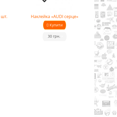
 шт.
Наклейка «AUDI серце»
Купити
•
30 грн.
•