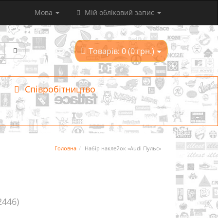
Мова
Мій обліковий запис
Товарів: 0 (0 грн.)
Співробітництво
Головна
Набір наклейок «Audi Пульс»
2446)