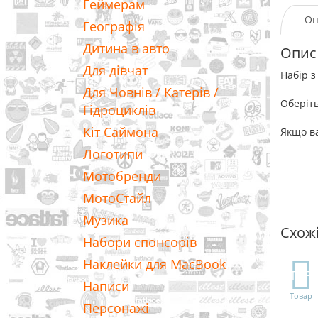
Геймерам
Оп
Географія
Дитина в авто
Опис
Для дівчат
Набір з
Для Човнів / Катерів /
Оберіть
Гідроциклів
Кіт Саймона
Якщо ва
Логотипи
Мотобренди
МотоСтайл
Музика
Схож
Набори спонсорів
Наклейки для MacBook
TOP
Написи
Товар
Персонажі