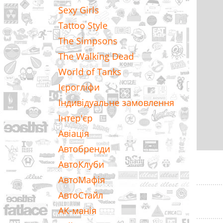
Sexy Girls
Tattoo Style
The Simpsons
The Walking Dead
World of Tanks
Ієрогліфи
Індивідуальне замовлення
Інтер'єр
Авіація
Автобренди
АвтоКлуби
АвтоМафія
АвтоСтайл
АК-манія