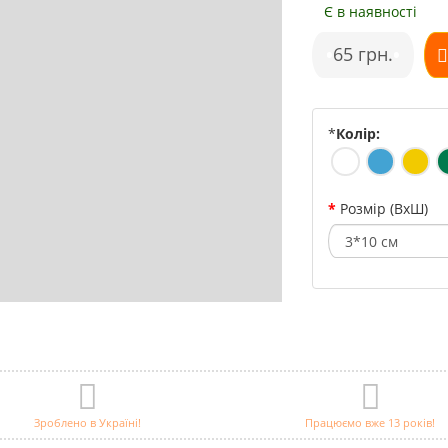
Є в наявності
•
65 грн.
•
*
Колір:
Розмір (ВхШ)
Зроблено в Україні!
Працюємо вже 13 років!