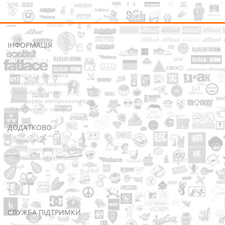
ІНФОРМАЦІЯ
Про нас
Доставка
Оплата та Доставка
Условия соглашения
Співробітництво
Володарям авторських прав
Повернення товарів
ДОДАТКОВО
Виробники
Подарункові сертифікати
Партнерська програма
Акції
СЛУЖБА ПІДТРИМКИ