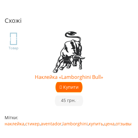
Схожі
TOP
Товар
Наклейка «Lamborghini Bull»
Купити
•
45 грн.
•
Мітки:
наклейка
,
стикер
,
aventador
,
lamborghini
,
купить
,
цена
,
отзывы