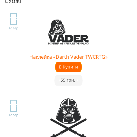
Схожі
TOP
Товар
Наклейка «Darth Vader TWCRTG»
Купити
•
55 грн.
•
TOP
Товар