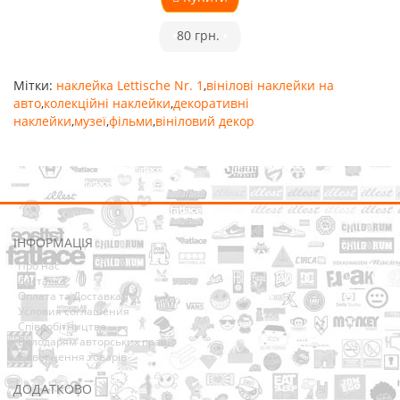
•
80 грн.
•
Мітки:
наклейка Lettische Nr. 1
,
вінілові наклейки на
авто
,
колекційні наклейки
,
декоративні
наклейки
,
музеї
,
фільми
,
вініловий декор
ІНФОРМАЦІЯ
Про нас
Доставка
Оплата та Доставка
Условия соглашения
Співробітництво
Володарям авторських прав
Повернення товарів
ДОДАТКОВО