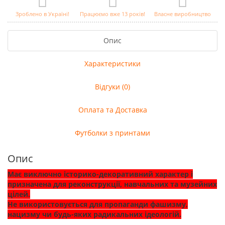
Зроблено в Україні!
Працюємо вже 13 років!
Власне виробництво
Опис
Характеристики
Відгуки (0)
Оплата та Доставка
Футболки з принтами
Опис
Має виключно історико-декоративний характер і
призначена для реконструкції, навчальних та музейних
цілей.
Не використовується для пропаганди фашизму,
нацизму чи будь-яких радикальних ідеологій.