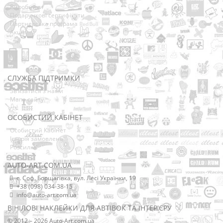
Виробники
Подарункові сертифікати
Партнерська програма
Акції
СЛУЖБА ПІДТРИМКИ
Зв’язатися з нами
Мапа сайту
ОСОБИСТИЙ КАБІНЕТ
Особистий Кабінет
Історія замовлень
Розсилка
AUTO-ART.COM.UA
с. Соф. Борщагівка, вул. Лесі Українки, 19
+38 (098) 034-38-15
info@auto-art.com.ua
ВІНІЛОВІ НАКЛЕЙКИ ДЛЯ АВТІВОК ТА ІНТЕР'ЄРУ
© 2012 – 2026 Auto-Art.com.ua