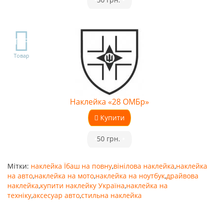
TOP
Товар
Наклейка «28 ОМБр»
Купити
•
50 грн.
•
Мітки:
наклейка Їбаш на повну
,
вінілова наклейка
,
наклейка
на авто
,
наклейка на мото
,
наклейка на ноутбук
,
драйвова
наклейка
,
купити наклейку Україна
,
наклейка на
техніку
,
аксесуар авто
,
стильна наклейка