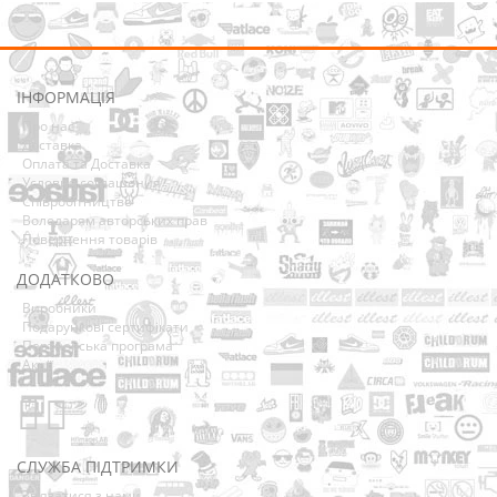
ІНФОРМАЦІЯ
Про нас
Доставка
Оплата та Доставка
Условия соглашения
Співробітництво
Володарям авторських прав
Повернення товарів
ДОДАТКОВО
Виробники
Подарункові сертифікати
Партнерська програма
Акції
СЛУЖБА ПІДТРИМКИ
Зв’язатися з нами