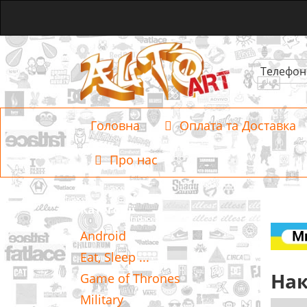
Телефон
Головна
Оплата та Доставка
Про нас
Категорії
Android
Eat, Sleep ...
Нак
Game of Thrones
Military