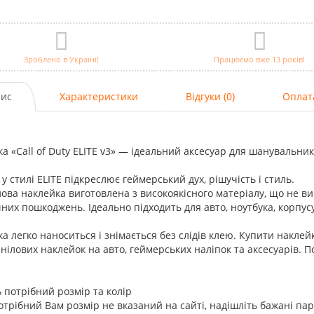
Зроблено в Україні!
Працюємо вже 13 років!
ис
Характеристики
Відгуки (0)
Оплат
а «Call of Duty ELITE v3» — ідеальний аксесуар для шанувальників
у стилі ELITE підкреслює геймерський дух, рішучість і стиль.
лова наклейка виготовлена з високоякісного матеріалу, що не виг
них пошкоджень. Ідеально підходить для авто, ноутбука, корпусу
а легко наноситься і знімається без слідів клею. Купити наклей
інілових наклейок на авто, геймерських наліпок та аксесуарів. Пок
 потрібний розмір та колір
трібний Вам розмір не вказаний на сайті, надішліть бажані па