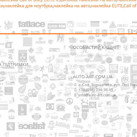
ки
,
наклейка для ноутбука
,
наклейка на авто
,
наклейка ELITE
,
Call o
ОСОБИСТИЙ КАБІНЕТ
Особистий Кабінет
Історія замовлень
А ПІДТРИМКИ
Розсилка
ися з нами
AUTO-ART.COM.UA
йту
с. Соф. Борщагівка, вул. Лесі Укр
+38 (098) 034-38-15
info@auto-art.com.ua