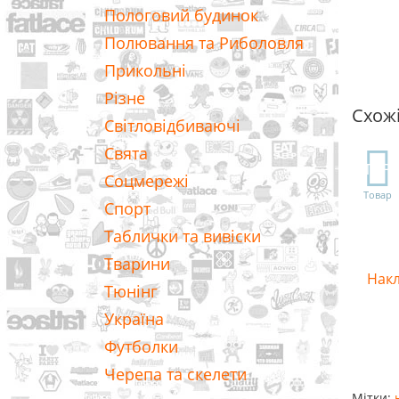
Пологовий будинок
Полювання та Риболовля
Прикольні
Різне
Схож
Світловідбиваючі
Свята
TOP
Соцмережі
Товар
Спорт
Таблички та вивіски
Тварини
Накл
Тюнінг
Україна
Футболки
Черепа та скелети
Мітки: