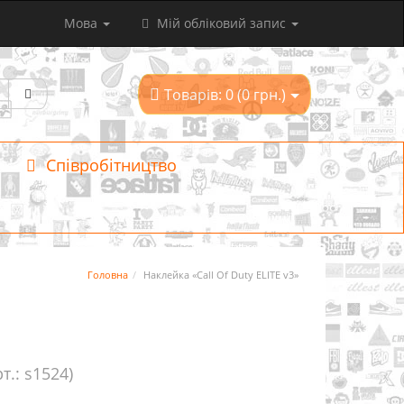
Мова
Мій обліковий запис
Товарів: 0 (0 грн.)
Співробітництво
Головна
Наклейка «Call Of Duty ELITE v3»
рт.: s1524)