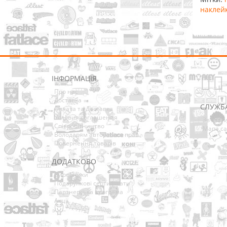
наклей
ІНФОРМАЦІЯ
Про нас
Доставка
СЛУЖБ
Оплата та Доставка
Условия соглашения
Зв’язат
Співробітництво
Мапа са
Володарям авторських прав
Повернення товарів
ДОДАТКОВО
Виробники
Подарункові сертифікати
Партнерська програма
Акції