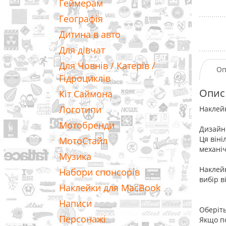
Геймерам
Географія
Дитина в авто
Для дівчат
Для Човнів / Катерів /
Оп
Гідроциклів
Опис
Кіт Саймона
Логотипи
Наклейк
Мотобренди
Дизайн 
Ця віні
МотоСтайл
механіч
Музика
Наклейк
Набори спонсорів
вибір в
Наклейки для MacBook
Написи
Оберіть
Персонажі
Якщо по