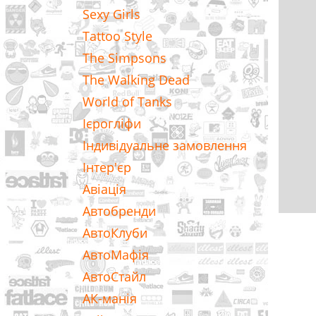
Sexy Girls
Tattoo Style
The Simpsons
The Walking Dead
World of Tanks
Ієрогліфи
Індивідуальне замовлення
Інтер'єр
Авіація
Автобренди
АвтоКлуби
АвтоМафія
АвтоСтайл
АК-манія