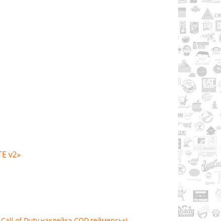
TE v2»
Call of Duty
,
наклейка COD
,
геймерські