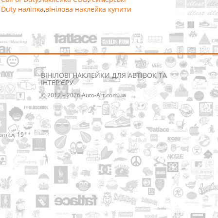
f Duty наліпка
,
вінілова наклейка купити
ВІНІЛОВІ НАКЛЕЙКИ ДЛЯ АВТІВОК ТА
ІНТЕР'ЄРУ
© 2012 – 2026 Auto-Art.com.ua
аїнки, 19