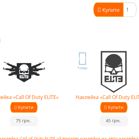
Купити
і
TOP
Товар
ейка «Call Of Duty ELITE»
Наклейка «Call Of Duty ELI
Купити
Купити
•
75 грн.
•
•
45 грн.
•
наклейка Call of Duty ELITE v3
,
вінілові наклейки на авто
,
наклейка 