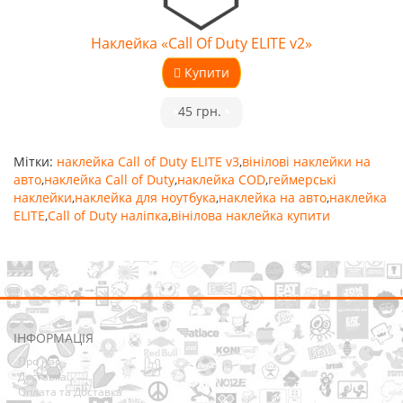
Наклейка «Call Of Duty ELITE v2»
Купити
•
45 грн.
•
Мітки:
наклейка Call of Duty ELITE v3
,
вінілові наклейки на
авто
,
наклейка Call of Duty
,
наклейка COD
,
геймерські
наклейки
,
наклейка для ноутбука
,
наклейка на авто
,
наклейка
ELITE
,
Call of Duty наліпка
,
вінілова наклейка купити
ІНФОРМАЦІЯ
Про нас
Доставка
Оплата та Доставка