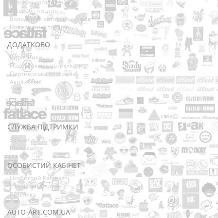
Условия соглашения
Співробітництво
Володарям авторських прав
Повернення товарів
ДОДАТКОВО
Виробники
Подарункові сертифікати
Партнерська програма
Акції
СЛУЖБА ПІДТРИМКИ
Зв’язатися з нами
Мапа сайту
ОСОБИСТИЙ КАБІНЕТ
Особистий Кабінет
Історія замовлень
Розсилка
AUTO-ART.COM.UA