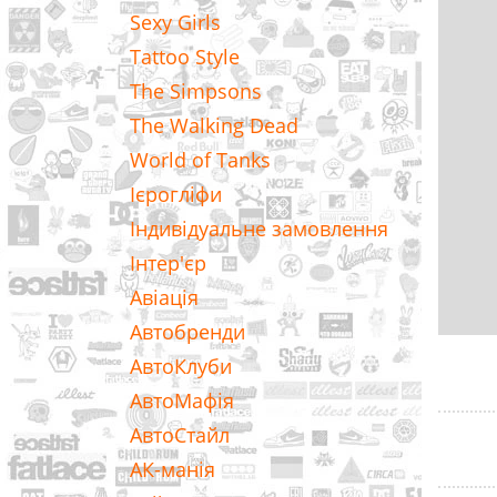
Sexy Girls
Tattoo Style
The Simpsons
The Walking Dead
World of Tanks
Ієрогліфи
Індивідуальне замовлення
Інтер'єр
Авіація
Автобренди
АвтоКлуби
АвтоМафія
АвтоСтайл
АК-манія