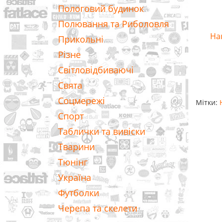
Пологовий будинок
Полювання та Риболовля
Нак
Прикольні
Різне
Світловідбиваючі
Свята
Соцмережі
Мітки:
Спорт
Таблички та вивіски
Тварини
Тюнінг
Україна
Футболки
Черепа та скелети