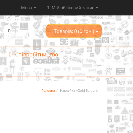
Мова
Мій обліковий запис
Товарів: 0 (0 грн.)
Співробітництво
Головна
Наклейка «Gold Edition»