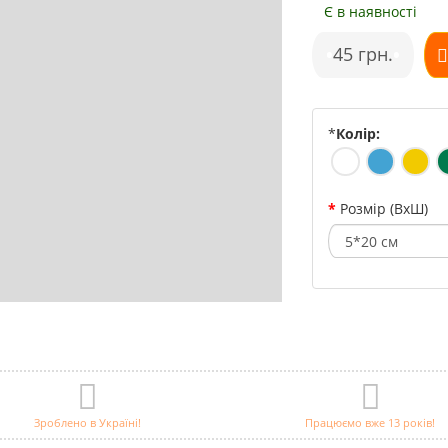
Є в наявності
•
45 грн.
•
*
Колір:
Розмір (ВхШ)
Зроблено в Україні!
Працюємо вже 13 років!