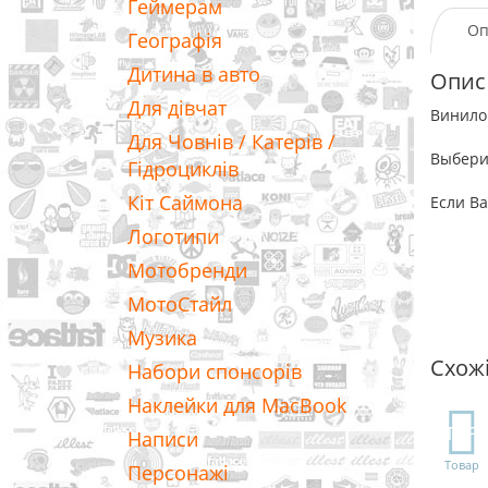
Геймерам
Оп
Географія
Дитина в авто
Опис
Для дівчат
Винилов
Для Човнів / Катерів /
Выбери
Гідроциклів
Кіт Саймона
Если Ва
Логотипи
Мотобренди
МотоСтайл
Музика
Схож
Набори спонсорів
Наклейки для MacBook
TOP
Написи
Товар
Персонажі