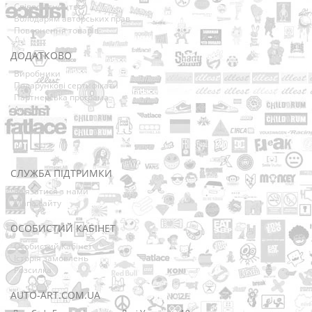
Співробітництво
Володарям авторських прав
Повернення товарів
ДОДАТКОВО
Виробники
Подарункові сертифікати
Партнерська програма
Акції
СЛУЖБА ПІДТРИМКИ
Зв’язатися з нами
Мапа сайту
ОСОБИСТИЙ КАБІНЕТ
Особистий Кабінет
Історія замовлень
Розсилка
AUTO-ART.COM.UA