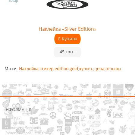
Товар
Наклейка «Silver Edition»
Купити
•
45 грн.
•
Мітки:
Наклейка
,
стикер
,
edition
,
gold
,
купить
,
цена
,
отзывы
ІНФОРМАЦІЯ
Про нас
Доставка
Оплата та Доставка
Условия соглашения