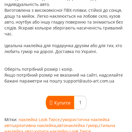
індивідуальність авто.
Виготовлена з високоякісної ПВХ-плівки, стійкої до сонця,
дощу та мийок. Легко наклеюється на лобове скло, кузов
авто, ноутбук або іншу гладку поверхню та знімається без
слідів. Яскраві кольори зберігають насиченість тривалий
час.
Ідеальна наклейка для подарунка друзям або для тих, хто
любить гумор на дорозі. Доставка по Україні.
Оберіть потрібний розмір і колір.
Якщо потрібний розмір не вказаний на сайті, надсилайте
бажані параметри на пошту support@auto-art.com.ua
Купити
Мітки:
наклейка Look Twice
,
гумористична наклейка
авто
,
креативна наклейка
,
автонаклейка гумор
,
стильна
наклейка авто
,
купити наклейку Look Twice