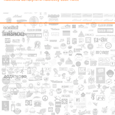
ІНФОРМАЦІЯ
Про нас
Доставка
Оплата та Доставка
Условия соглашения
Співробітництво
Володарям авторських прав
Повернення товарів
ДОДАТКОВО
Виробники
Подарункові сертифікати
Партнерська програма
Акції