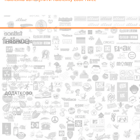
ІНФОРМАЦІЯ
Про нас
Доставка
Оплата та Доставка
Условия соглашения
Співробітництво
Володарям авторських прав
Повернення товарів
ДОДАТКОВО
Виробники
Подарункові сертифікати
Партнерська програма
Акції