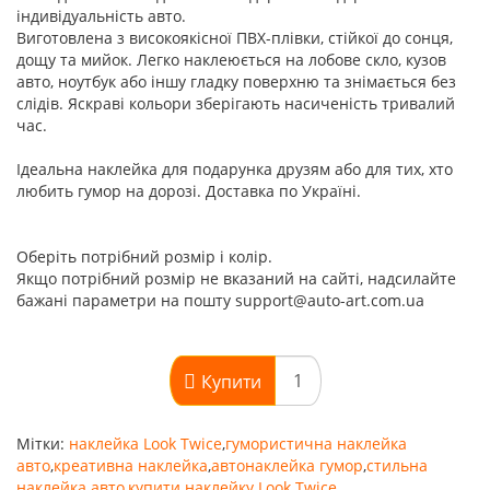
індивідуальність авто.
Виготовлена з високоякісної ПВХ-плівки, стійкої до сонця,
дощу та мийок. Легко наклеюється на лобове скло, кузов
авто, ноутбук або іншу гладку поверхню та знімається без
слідів. Яскраві кольори зберігають насиченість тривалий
час.
Ідеальна наклейка для подарунка друзям або для тих, хто
любить гумор на дорозі. Доставка по Україні.
Оберіть потрібний розмір і колір.
Якщо потрібний розмір не вказаний на сайті, надсилайте
бажані параметри на пошту support@auto-art.com.ua
Купити
Мітки:
наклейка Look Twice
,
гумористична наклейка
авто
,
креативна наклейка
,
автонаклейка гумор
,
стильна
наклейка авто
,
купити наклейку Look Twice