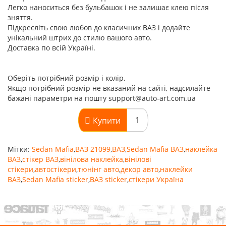
Легко наноситься без бульбашок і не залишає клею після
зняття.
Підкресліть свою любов до класичних ВАЗ і додайте
унікальний штрих до стилю вашого авто.
Доставка по всій Україні.
Оберіть потрібний розмір і колір.
Якщо потрібний розмір не вказаний на сайті, надсилайте
бажані параметри на пошту support@auto-art.com.ua
Купити
Мітки:
Sedan Mafia
,
ВАЗ 21099
,
ВАЗ
,
Sedan Mafia ВАЗ
,
наклейка
ВАЗ
,
стікер ВАЗ
,
вінілова наклейка
,
вінілові
стікери
,
автостікери
,
тюнінг авто
,
декор авто
,
наклейки
ВАЗ
,
Sedan Mafia sticker
,
ВАЗ sticker
,
стікери Україна