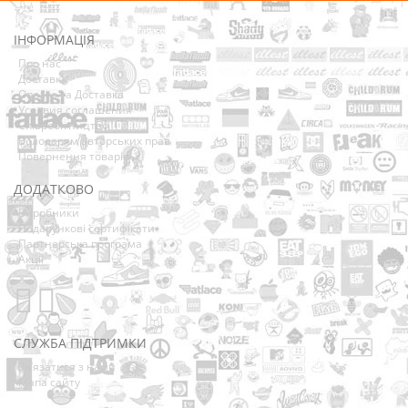
ІНФОРМАЦІЯ
Про нас
Доставка
Оплата та Доставка
Условия соглашения
Співробітництво
Володарям авторських прав
Повернення товарів
ДОДАТКОВО
Виробники
Подарункові сертифікати
Партнерська програма
Акції
СЛУЖБА ПІДТРИМКИ
Зв’язатися з нами
Мапа сайту