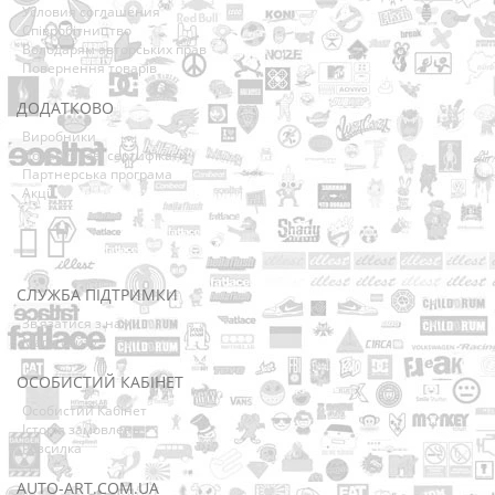
Условия соглашения
Співробітництво
Володарям авторських прав
Повернення товарів
ДОДАТКОВО
Виробники
Подарункові сертифікати
Партнерська програма
Акції
СЛУЖБА ПІДТРИМКИ
Зв’язатися з нами
Мапа сайту
ОСОБИСТИЙ КАБІНЕТ
Особистий Кабінет
Історія замовлень
Розсилка
AUTO-ART.COM.UA