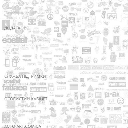
Условия соглашения
Співробітництво
Володарям авторських прав
Повернення товарів
ДОДАТКОВО
Виробники
Подарункові сертифікати
Партнерська програма
Акції
СЛУЖБА ПІДТРИМКИ
Зв’язатися з нами
Мапа сайту
ОСОБИСТИЙ КАБІНЕТ
Особистий Кабінет
Історія замовлень
Розсилка
AUTO-ART.COM.UA