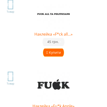
TOP
Товар
Наклейка «F*ck all...»
•
45 грн.
•
Купити
TOP
Товар
Наклейка «Fu*k Apple»