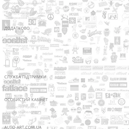
Условия соглашения
Співробітництво
Володарям авторських прав
Повернення товарів
ДОДАТКОВО
Виробники
Подарункові сертифікати
Партнерська програма
Акції
СЛУЖБА ПІДТРИМКИ
Зв’язатися з нами
Мапа сайту
ОСОБИСТИЙ КАБІНЕТ
Особистий Кабінет
Історія замовлень
Розсилка
AUTO-ART.COM.UA