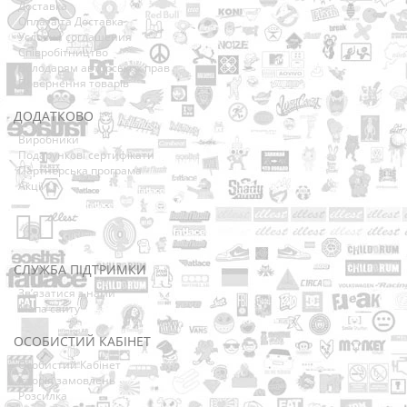
Доставка
Оплата та Доставка
Условия соглашения
Співробітництво
Володарям авторських прав
Повернення товарів
ДОДАТКОВО
Виробники
Подарункові сертифікати
Партнерська програма
Акції
СЛУЖБА ПІДТРИМКИ
Зв’язатися з нами
Мапа сайту
ОСОБИСТИЙ КАБІНЕТ
Особистий Кабінет
Історія замовлень
Розсилка