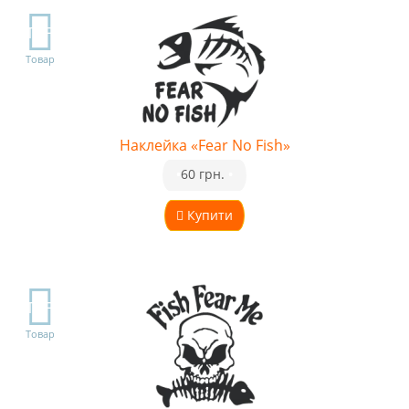
TOP
Товар
Наклейка «Fear No Fish»
•
60 грн.
•
Купити
TOP
Товар