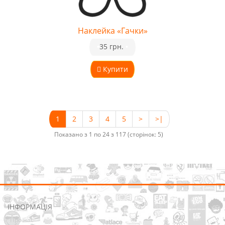
Наклейка «Гачки»
•
35 грн.
•
Купити
1
2
3
4
5
>
>|
Показано з 1 по 24 з 117 (сторінок: 5)
ІНФОРМАЦІЯ
Про нас