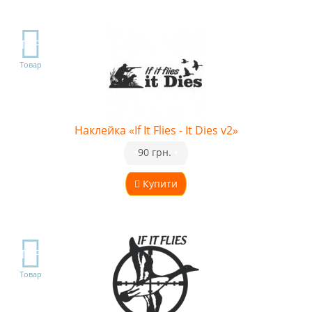
TOP
Товар
Наклейка «If It Flies - It Dies v2»
•
90 грн.
•
Купити
TOP
Товар