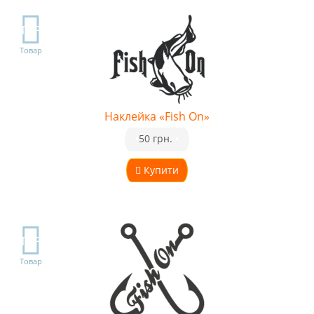
TOP
Товар
Наклейка «Fish On»
•
50 грн.
•
Купити
TOP
Товар