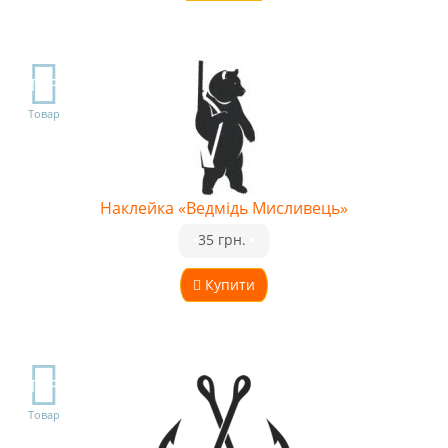
TOP
Товар
Наклейка «Ведмідь Мисливець»
•
35 грн.
•
Купити
TOP
Товар