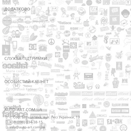
ДОДАТКОВО
Виробники
Подарункові сертифікати
Партнерська програма
Акції
СЛУЖБА ПІДТРИМКИ
Зв’язатися з нами
Мапа сайту
ОСОБИСТИЙ КАБІНЕТ
Особистий Кабінет
Історія замовлень
Розсилка
AUTO-ART.COM.UA
с. Соф. Борщагівка, вул. Лесі Українки, 19
+38 (098) 034-38-15
info@auto-art.com.ua