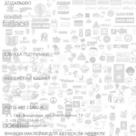
ДОДАТКОВО
Виробники
Подарункові сертифікати
Партнерська програма
Акції
СЛУЖБА ПІДТРИМКИ
Зв’язатися з нами
Мапа сайту
ОСОБИСТИЙ КАБІНЕТ
Особистий Кабінет
Історія замовлень
Розсилка
AUTO-ART.COM.UA
с. Соф. Борщагівка, вул. Лесі Українки, 19
+38 (098) 034-38-15
info@auto-art.com.ua
ВІНІЛОВІ НАКЛЕЙКИ ДЛЯ АВТІВОК ТА ІНТЕР'ЄРУ