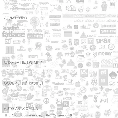
Володарям авторських прав
Повернення товарів
ДОДАТКОВО
Виробники
Подарункові сертифікати
Партнерська програма
Акції
СЛУЖБА ПІДТРИМКИ
Зв’язатися з нами
Мапа сайту
ОСОБИСТИЙ КАБІНЕТ
Особистий Кабінет
Історія замовлень
Розсилка
AUTO-ART.COM.UA
с. Соф. Борщагівка, вул. Лесі Українки, 19