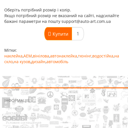
Оберіть потрібний розмір і колір.
Якщо потрібний розмір не вказаний на сайті, надсилайте
бажані параметри на пошту support@auto-art.com.ua
Купити
Мітки:
наклейка
,
AEM
,
вінілова
,
автонаклейка
,
тюнінг
,
водостійка
,
на
скло
,
на кузов
,
дизайн
,
автомобіль
ІНФОРМАЦІЯ
Про нас
Доставка
Оплата та Доставка
Условия соглашения
Співробітництво