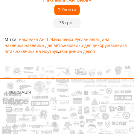
Наклейка «Антонов»
Купити
•
35 грн.
•
Мітки:
наклейка Ан-124
,
наклейка Руслан
,
авіаційна
наклейка
,
наклейки для авто
,
наклейки для декору
,
наклейка
літак
,
наклейка на ноутбук
,
авіаційний декор
ІНФОРМАЦІЯ
Про нас
Доставка
Оплата та Доставка
Условия соглашения
Співробітництво
Володарям авторських прав
Повернення товарів