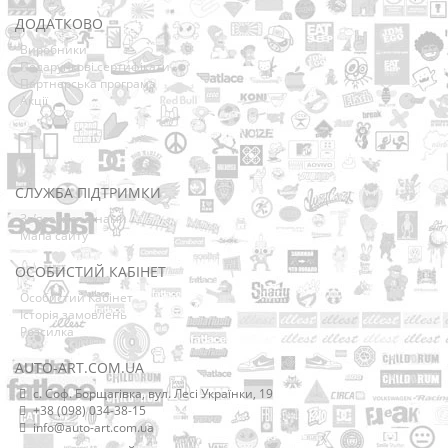
ДОДАТКОВО
Виробники
Подарункові сертифікати
Партнерська програма
Акції
СЛУЖБА ПІДТРИМКИ
Зв’язатися з нами
Мапа сайту
ОСОБИСТИЙ КАБІНЕТ
Особистий Кабінет
Історія замовлень
Розсилка
AUTO-ART.COM.UA
с. Соф. Борщагівка, вул. Лесі Українки, 19
+38 (098) 034-38-15
info@auto-art.com.ua