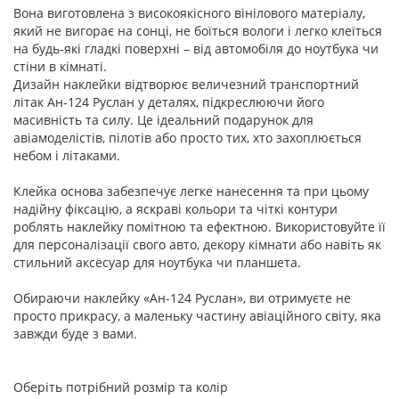
Вона виготовлена з високоякісного вінілового матеріалу,
який не вигорає на сонці, не боїться вологи і легко клеїться
на будь-які гладкі поверхні – від автомобіля до ноутбука чи
стіни в кімнаті.
Дизайн наклейки відтворює величезний транспортний
літак Ан-124 Руслан у деталях, підкреслюючи його
масивність та силу. Це ідеальний подарунок для
авіамоделістів, пілотів або просто тих, хто захоплюється
небом і літаками.
Клейка основа забезпечує легке нанесення та при цьому
надійну фіксацію, а яскраві кольори та чіткі контури
роблять наклейку помітною та ефектною. Використовуйте її
для персоналізації свого авто, декору кімнати або навіть як
стильний аксесуар для ноутбука чи планшета.
Обираючи наклейку «Ан-124 Руслан», ви отримуєте не
просто прикрасу, а маленьку частину авіаційного світу, яка
завжди буде з вами.
Оберіть потрібний розмір та колір