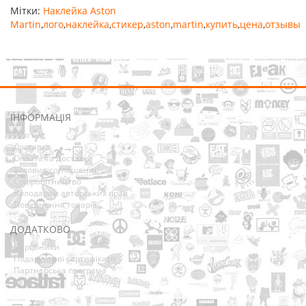
Мітки:
Наклейка Aston
Martin
,
лого
,
наклейка
,
стикер
,
aston
,
martin
,
купить
,
цена
,
отзывы
ІНФОРМАЦІЯ
Про нас
Доставка
Оплата та Доставка
Условия соглашения
Співробітництво
Володарям авторських прав
Повернення товарів
ДОДАТКОВО
Виробники
Подарункові сертифікати
Партнерська програма
Акції