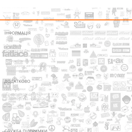
ІНФОРМАЦІЯ
Про нас
Доставка
Оплата та Доставка
Условия соглашения
Співробітництво
Володарям авторських прав
Повернення товарів
ДОДАТКОВО
Виробники
Подарункові сертифікати
Партнерська програма
Акції
СЛУЖБА ПІДТРИМКИ