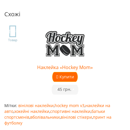
Схожі
TOP
Товар
Наклейка «Hockey Mom»
Купити
•
45 грн.
•
Мітки:
вінілові наклейки
,
hockey mom v3
,
наклейки на
авто
,
хокейні наклейки
,
спортивні наклейки
,
батьки
спортсменів
,
вболівальники
,
вінілові стікери
,
принт на
футболку