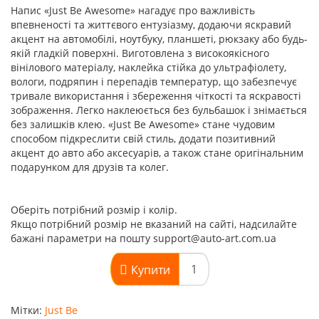
Напис «Just Be Awesome» нагадує про важливість
впевненості та життєвого ентузіазму, додаючи яскравий
акцент на автомобілі, ноутбуку, планшеті, рюкзаку або будь-
якій гладкій поверхні. Виготовлена з високоякісного
вінілового матеріалу, наклейка стійка до ультрафіолету,
вологи, подряпин і перепадів температур, що забезпечує
тривале використання і збереження чіткості та яскравості
зображення. Легко наклеюється без бульбашок і знімається
без залишків клею. «Just Be Awesome» стане чудовим
способом підкреслити свій стиль, додати позитивний
акцент до авто або аксесуарів, а також стане оригінальним
подарунком для друзів та колег.
Оберіть потрібний розмір і колір.
Якщо потрібний розмір не вказаний на сайті, надсилайте
бажані параметри на пошту support@auto-art.com.ua
Купити
Мітки:
Just Be