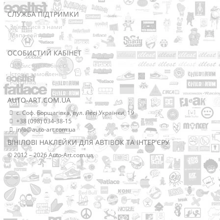
СЛУЖБА ПІДТРИМКИ
Зв’язатися з нами
Мапа сайту
ОСОБИСТИЙ КАБІНЕТ
Особистий Кабінет
Історія замовлень
Розсилка
AUTO-ART.COM.UA
с. Соф. Борщагівка, вул. Лесі Українки, 19
+38 (098) 034-38-15
info@auto-art.com.ua
ВІНІЛОВІ НАКЛЕЙКИ ДЛЯ АВТІВОК ТА ІНТЕР'ЄРУ
© 2012 – 2026 Auto-Art.com.ua