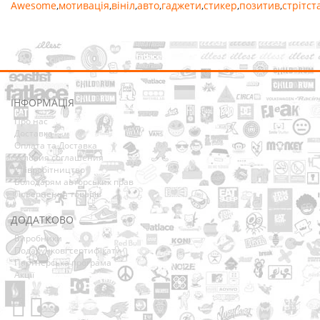
Awesome
,
мотивація
,
вініл
,
авто
,
гаджети
,
стикер
,
позитив
,
стрітст
ІНФОРМАЦІЯ
Про нас
Доставка
Оплата та Доставка
Условия соглашения
Співробітництво
Володарям авторських прав
Повернення товарів
ДОДАТКОВО
Виробники
Подарункові сертифікати
Партнерська програма
Акції