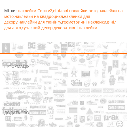
Мітки:
наклейки Соти v2
,
вінілові наклейки авто
,
наклейки на
мото
,
наклейки на квадроцикл
,
наклейки для
декору
,
наклейки для тюнінгу
,
геометричні наклейки
,
вініл
для авто
,
сучасний декор
,
декоративні наклейки
ІНФОРМАЦІЯ
Про нас
Доставка
Оплата та Доставка
Условия соглашения
Співробітництво
Володарям авторських прав
Повернення товарів
ДОДАТКОВО
Виробники
Подарункові сертифікати