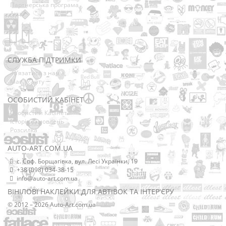
Партнерська програма
Акції
СЛУЖБА ПІДТРИМКИ
Зв’язатися з нами
Мапа сайту
ОСОБИСТИЙ КАБІНЕТ
Особистий Кабінет
Історія замовлень
Розсилка
AUTO-ART.COM.UA
с. Соф. Борщагівка, вул. Лесі Українки, 19
+38 (098) 034-38-15
info@auto-art.com.ua
ВІНІЛОВІ НАКЛЕЙКИ ДЛЯ АВТІВОК ТА ІНТЕР'ЄРУ
© 2012 – 2026 Auto-Art.com.ua