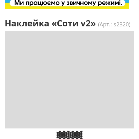
Наклейка «Соти v2»
(Арт.: s2320)