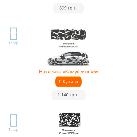
•
899 грн.
•
TOP
Товар
Наклейка «Камуфляж v6»
Купити
•
1 140 грн.
•
TOP
Товар