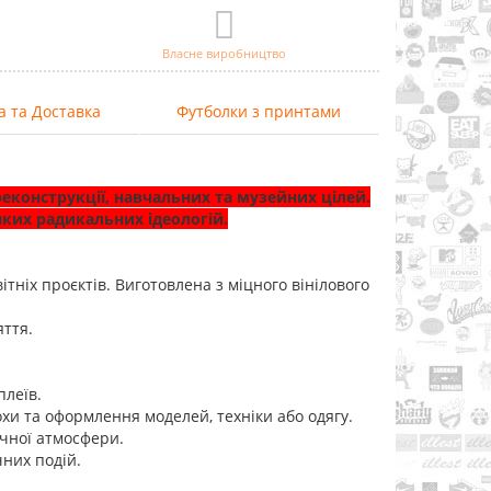
Власне виробництво
а та Доставка
Футболки з принтами
еконструкції, навчальних та музейних цілей.
ких радикальних ідеологій.
ітніх проєктів. Виготовлена з міцного вінілового
яття.
плеїв.
охи та оформлення моделей, техніки або одягу.
ичної атмосфери.
чних подій.