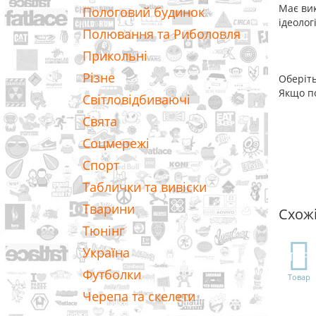
Має вик
Пологовий будинок
ідеолог
Полювання та Риболовля
Прикольні
Різне
Оберіть
Якщо по
Світловідбиваючі
Свята
Соцмережі
Спорт
Таблички та вивіски
Тварини
Схож
Тюнінг
Україна
TOP
Футболки
Товар
Черепа та скелети