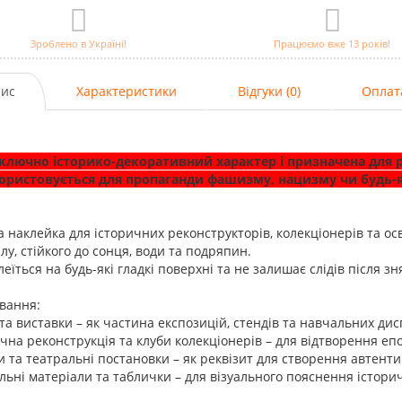
Зроблено в Україні!
Працюємо вже 13 років!
ис
Характеристики
Відгуки (0)
Оплат
ключно історико-декоративний характер і призначена для р
ористовується для пропаганди фашизму, нацизму чи будь-я
а наклейка для історичних реконструкторів, колекціонерів та осв
лу, стійкого до сонця, води та подряпин.
леїться на будь-які гладкі поверхні та не залишає слідів після зн
вання:
 та виставки – як частина експозицій, стендів та навчальних дис
ична реконструкція та клуби колекціонерів – для відтворення еп
и та театральні постановки – як реквізит для створення автент
льні матеріали та таблички – для візуального пояснення істори