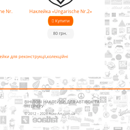
he Nr.
Наклейка «Ungarische Nr.2»
Купити
•
80 грн.
•
ейки для реконструкції
,
колекційні
ВІНІЛОВІ НАКЛЕЙКИ ДЛЯ АВТІВОК ТА
ІНТЕР'ЄРУ
© 2012 – 2026 Auto-Art.com.ua