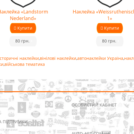
Наклейка «Landstorm
Наклейка «Weissruthenisc
Nederland»
1»
Купити
Купити
•
80 грн.
•
•
80 грн.
•
історичні наклейки
,
вінілові наклейки
,
автонаклейки Україна
,
накл
ки
,
військова тематика
ОСОБИСТИЙ КАБІНЕТ
Особистий Кабінет
Історія замовлень
А ПІДТРИМКИ
Розсилка
ися з нами
AUTO-ART.COM.UA