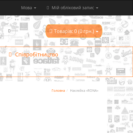
Мова
Мій обліковий запис
Товарів: 0 (0 грн.)
Співробітництво
Головна
Наклейка «RONA»