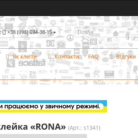
:
+38 (098) 034-38-15
Як клеїти
Контакти
FAQ
Відгуки
лейка «RONA»
(Арт.: s1341)