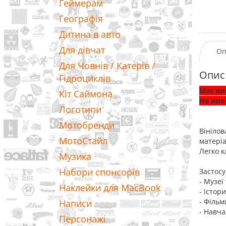
Геймерам
Географія
Дитина в авто
Для дівчат
Оп
Для Човнів / Катерів /
Опис
Гідроциклів
Має ви
Кіт Саймона
Не вик
Логотипи
Мотобренди
Вінілов
МотоСтайл
матеріа
Легко к
Музика
Набори спонсорів
Застосу
- Музеї
Наклейки для MacBook
- Істор
- Фільм
Написи
- Навча
Персонажі