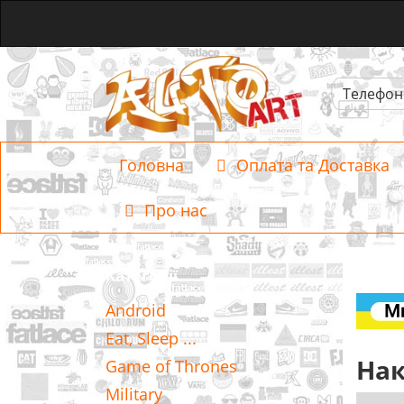
Телефон
Головна
Оплата та Доставка
Про нас
Категорії
Android
Eat, Sleep ...
Нак
Game of Thrones
Military