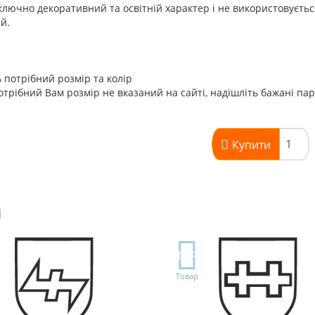
лючно декоративний та освітній характер і не використовуєть
ій.
 потрібний розмір та колір
трібний Вам розмір не вказаний на сайті, надішліть бажані па
Купити
і
TOP
Товар