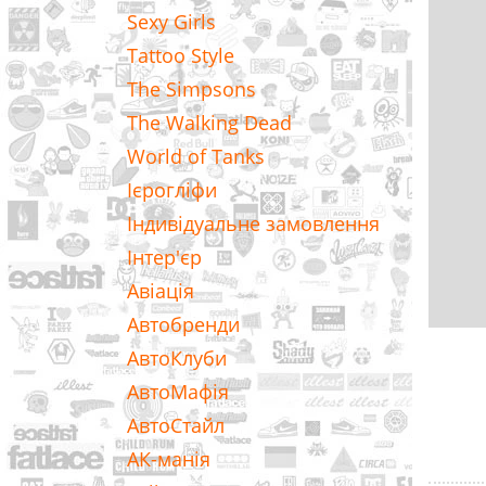
Sexy Girls
Tattoo Style
The Simpsons
The Walking Dead
World of Tanks
Ієрогліфи
Індивідуальне замовлення
Інтер'єр
Авіація
Автобренди
АвтоКлуби
АвтоМафія
АвтоСтайл
АК-манія