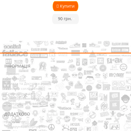
Купити
•
90 грн.
•
ІНФОРМАЦІЯ
Про нас
Доставка
Оплата та Доставка
Условия соглашения
Співробітництво
Володарям авторських прав
Повернення товарів
ДОДАТКОВО
Виробники
Подарункові сертифікати