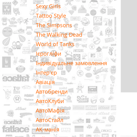
Sexy Girls
Tattoo Style
The Simpsons
The Walking Dead
World of Tanks
Ієрогліфи
Індивідуальне замовлення
Інтер'єр
Авіація
Автобренди
АвтоКлуби
АвтоМафія
АвтоСтайл
АК-манія