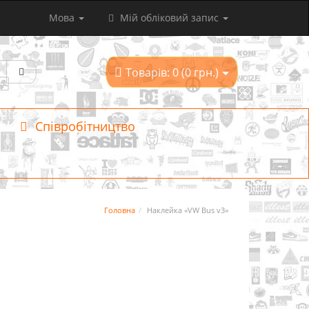
Мова
Мій обліковий запис
Товарів: 0 (0 грн.)
Співробітництво
Головна
Наклейка «VW Bus v3»