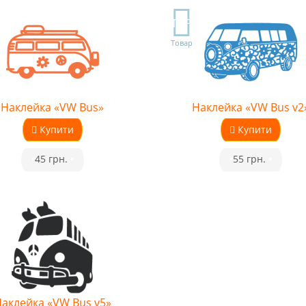
TOP
Товар
Наклейка «VW Bus»
Наклейка «VW Bus v2
Купити
Купити
•
45 грн.
•
•
55 грн.
•
аклейка «VW Bus v5»