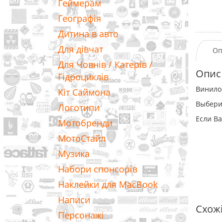
Геймерам
Географія
Дитина в авто
Для дівчат
Оп
Для Човнів / Катерів /
Опис
Гідроциклів
Винило
Кіт Саймона
Выбери
Логотипи
Если Ва
Мотобренди
МотоСтайл
Музика
Набори спонсорів
Наклейки для MacBook
Написи
Схож
Персонажі