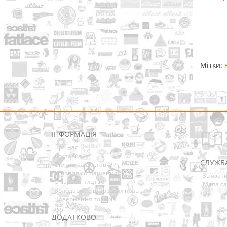
Мітки:
ІНФОРМАЦІЯ
Про нас
Доставка
СЛУЖБ
Оплата та Доставка
Условия соглашения
Зв’язат
Співробітництво
Мапа са
Володарям авторських прав
Повернення товарів
ДОДАТКОВО