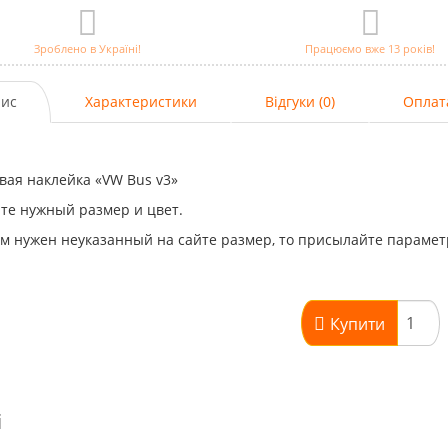
Зроблено в Україні!
Працюємо вже 13 років!
ис
Характеристики
Відгуки (0)
Оплат
вая наклейка «VW Bus v3»
те нужный размер и цвет.
м нужен неуказанный на сайте размер, то присылайте парамет
Купити
і