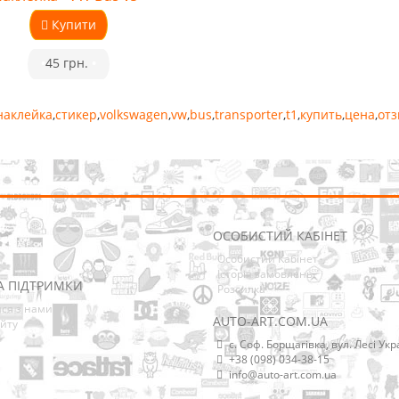
Купити
•
45 грн.
•
наклейка
,
стикер
,
volkswagen
,
vw
,
bus
,
transporter
,
t1
,
купить
,
цена
,
от
ОСОБИСТИЙ КАБІНЕТ
Особистий Кабінет
Історія замовлень
А ПІДТРИМКИ
Розсилка
ися з нами
AUTO-ART.COM.UA
йту
с. Соф. Борщагівка, вул. Лесі Укр
+38 (098) 034-38-15
info@auto-art.com.ua