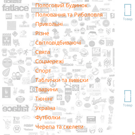
Пологовий будинок
TOP
Полювання та Риболовля
Товар
Прикольні
Різне
Світловідбиваючі
Свята
Соцмережі
Спорт
Таблички та вивіски
Тварини
TOP
Тюнінг
Товар
Україна
Футболки
Черепа та скелети
Н