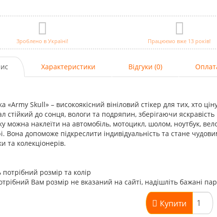
Зроблено в Україні!
Працюємо вже 13 років!
ис
Характеристики
Відгуки (0)
Оплат
а «Army Skull» – високоякісний вініловий стікер для тих, хто цін
л стійкий до сонця, вологи та подряпин, зберігаючи яскравість і
у можна наклеїти на автомобіль, мотоцикл, шолом, ноутбук, ве
рі. Вона допоможе підкреслити індивідуальність та стане чудов
и та колекціонерів.
 потрібний розмір та колір
трібний Вам розмір не вказаний на сайті, надішліть бажані па
Купити