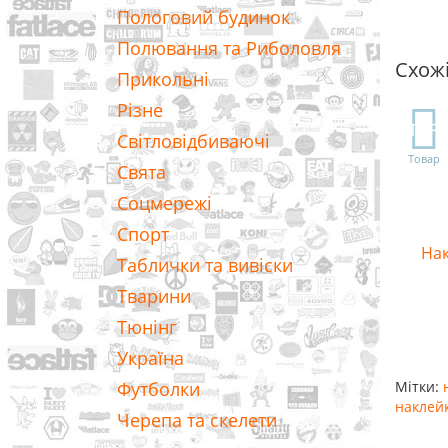
Пологовий будинок
Полювання та Риболовля
Схож
Прикольні
Різне
TOP
Світловідбиваючі
Товар
Свята
Соцмережі
Спорт
Нак
Таблички та вивіски
Тварини
Тюнінг
Україна
Футболки
Мітки:
наклей
Черепа та скелети