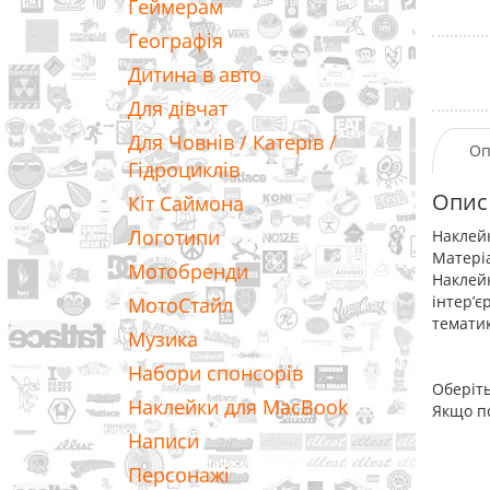
Геймерам
Географія
Дитина в авто
Для дівчат
Для Човнів / Катерів /
Оп
Гідроциклів
Опис
Кіт Саймона
Логотипи
Наклейк
Матеріа
Мотобренди
Наклейк
інтер’є
МотоСтайл
тематик
Музика
Набори спонсорів
Оберіть
Наклейки для MacBook
Якщо по
Написи
Персонажі