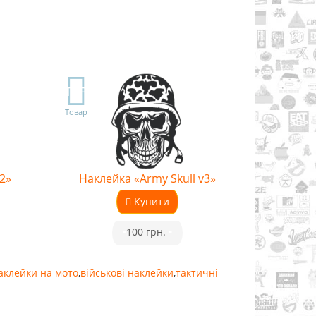
TOP
Товар
2»
Наклейка «Army Skull v3»
Купити
•
100 грн.
•
аклейки на мото
,
військові наклейки
,
тактичні