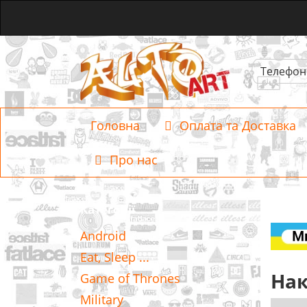
Телефон
Головна
Оплата та Доставка
Про нас
Категорії
Android
Eat, Sleep ...
Нак
Game of Thrones
Military