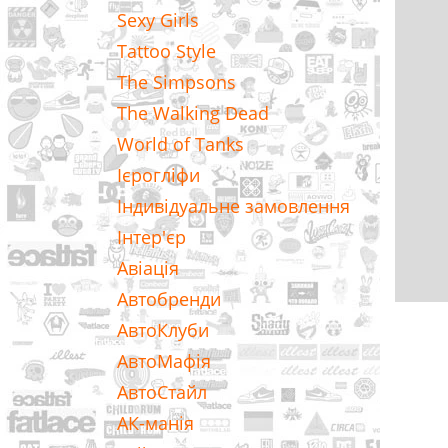
Sexy Girls
Tattoo Style
The Simpsons
The Walking Dead
World of Tanks
Ієрогліфи
Індивідуальне замовлення
Інтер'єр
Авіація
Автобренди
АвтоКлуби
АвтоМафія
АвтоСтайл
АК-манія