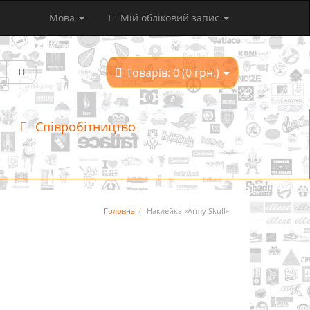
Мова
Мій обліковий запис
Товарів: 0 (0 грн.)
Співробітництво
Головна
Наклейка «Army Skull»