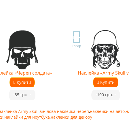
і
TOP
Товар
лейка «Череп солдата»
Наклейка «Army Skull v
Купити
Купити
•
35 грн.
•
•
100 грн.
•
наклейка Army Skull
,
вінілова наклейка череп
,
наклейки на авто
,
н
ки
,
наклейки для ноутбука
,
наклейки для декору