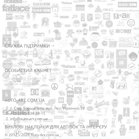
Виробники
Подарункові сертифікати
Партнерська програма
Акції
СЛУЖБА ПІДТРИМКИ
Зв’язатися з нами
Мапа сайту
ОСОБИСТИЙ КАБІНЕТ
Особистий Кабінет
Історія замовлень
Розсилка
AUTO-ART.COM.UA
с. Соф. Борщагівка, вул. Лесі Українки, 19
+38 (098) 034-38-15
info@auto-art.com.ua
ВІНІЛОВІ НАКЛЕЙКИ ДЛЯ АВТІВОК ТА ІНТЕР'ЄРУ
© 2012 – 2026 Auto-Art.com.ua