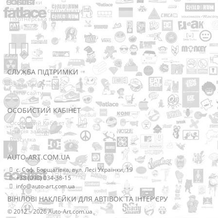
Виробники
Подарункові сертифікати
Партнерська програма
Акції
СЛУЖБА ПІДТРИМКИ
Зв’язатися з нами
Мапа сайту
ОСОБИСТИЙ КАБІНЕТ
Особистий Кабінет
Історія замовлень
Розсилка
AUTO-ART.COM.UA
с. Соф. Борщагівка, вул. Лесі Українки, 19
+38 (098) 034-38-15
info@auto-art.com.ua
ВІНІЛОВІ НАКЛЕЙКИ ДЛЯ АВТІВОК ТА ІНТЕР'ЄРУ
© 2012 – 2026 Auto-Art.com.ua