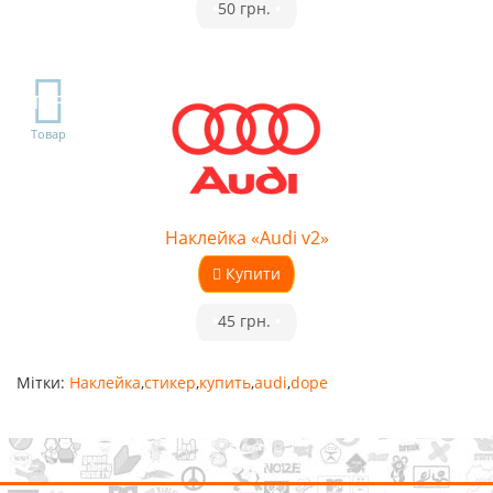
•
50 грн.
•
TOP
Товар
Наклейка «Audi v2»
Купити
•
45 грн.
•
Мітки:
Наклейка
,
стикер
,
купить
,
audi
,
dope