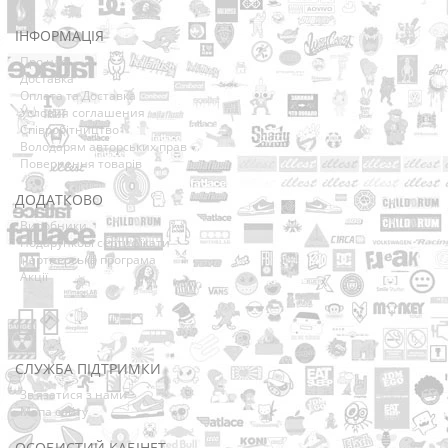
ІНФОРМАЦІЯ
Про нас
Доставка
Оплата та Доставка
Условия соглашения
Співробітництво
Володарям авторських прав
Повернення товарів
ДОДАТКОВО
Виробники
Подарункові сертифікати
Партнерська програма
Акції
СЛУЖБА ПІДТРИМКИ
Зв’язатися з нами
Мапа сайту
ОСОБИСТИЙ КАБІНЕТ