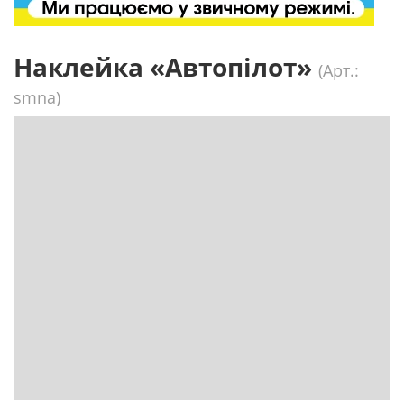
Наклейка «Автопілот»
(Арт.:
smna)