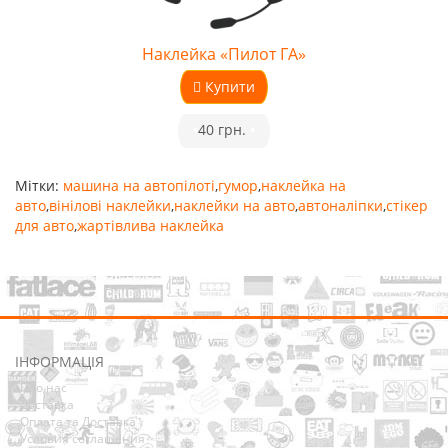
Наклейка «Пилот ГА»
Купити
•
40 грн.
•
Мітки:
машина на автопілоті
,
гумор
,
наклейка на
авто
,
вінілові наклейки
,
наклейки на авто
,
автоналіпки
,
стікер
для авто
,
жартівлива наклейка
ІНФОРМАЦІЯ
Про нас
Доставка
Оплата та Доставка
Условия соглашения