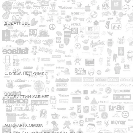
Співробітництво
Володарям авторських прав
Повернення товарів
ДОДАТКОВО
Виробники
Подарункові сертифікати
Партнерська програма
Акції
СЛУЖБА ПІДТРИМКИ
Зв’язатися з нами
Мапа сайту
ОСОБИСТИЙ КАБІНЕТ
Особистий Кабінет
Історія замовлень
Розсилка
AUTO-ART.COM.UA
с. Соф. Борщагівка, вул. Лесі Українки, 19