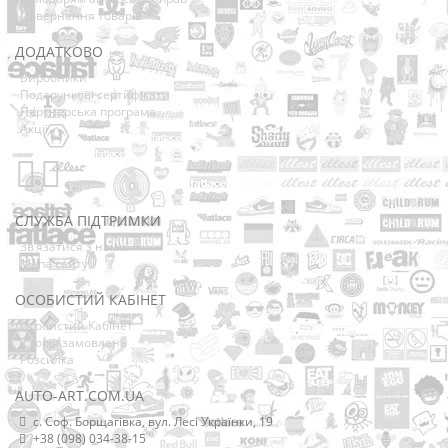
Повернення товарів
ДОДАТКОВО
Виробники
Подарункові сертифікати
Партнерська програма
Акції
СЛУЖБА ПІДТРИМКИ
Зв’язатися з нами
Мапа сайту
ОСОБИСТИЙ КАБІНЕТ
Особистий Кабінет
Історія замовлень
Розсилка
AUTO-ART.COM.UA
с. Соф. Борщагівка, вул. Лесі Українки, 19
+38 (098) 034-38-15