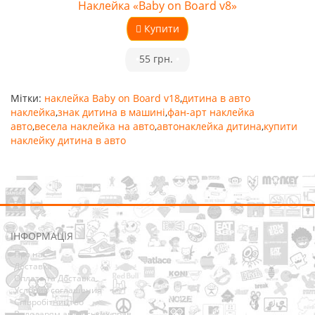
Наклейка «Baby on Board v8»
Купити
•
55 грн.
•
Мітки:
наклейка Baby on Board v18
,
дитина в авто
наклейка
,
знак дитина в машині
,
фан-арт наклейка
авто
,
весела наклейка на авто
,
автонаклейка дитина
,
купити
наклейку дитина в авто
ІНФОРМАЦІЯ
Про нас
Доставка
Оплата та Доставка
Условия соглашения
Співробітництво
Володарям авторських прав