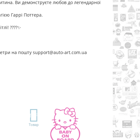
дитина. Ви демонструєте любов до легендарної
гією Гаррі Поттера.
тлі! ????✨
метри на пошту support@auto-art.com.ua
TOP
Товар