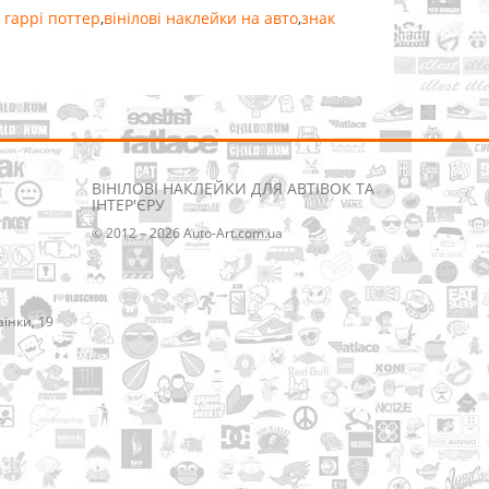
 гаррі поттер
,
вінілові наклейки на авто
,
знак
ВІНІЛОВІ НАКЛЕЙКИ ДЛЯ АВТІВОК ТА
ІНТЕР'ЄРУ
© 2012 – 2026 Auto-Art.com.ua
аїнки, 19