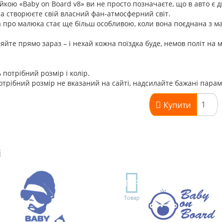
йкою «Baby on Board v8» ви не просто позначаєте, що в авто є 
 та створюєте свій власний фан-атмосферний світ.
 про малюка стає ще більш особливою, коли вона поєднана з ма
йте прямо зараз – і нехай кожна поїздка буде, немов політ на мі
 потрібний розмір і колір.
трібний розмір не вказаний на сайті, надсилайте бажані пара
Купити
і
TOP
Товар