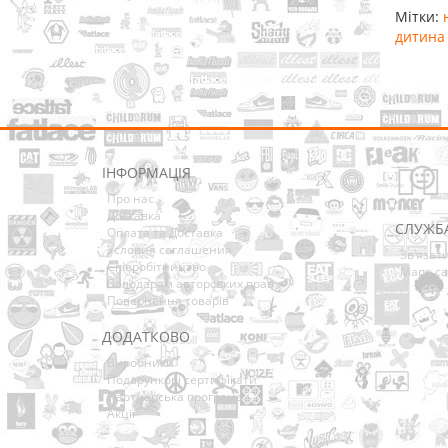
Мітки:
дитина
ІНФОРМАЦІЯ
Про нас
Доставка
СЛУЖБ
Оплата та Доставка
Условия соглашения
Зв’язат
Співробітництво
Мапа са
Володарям авторських прав
Повернення товарів
ДОДАТКОВО
Виробники
Подарункові сертифікати
Партнерська програма
Акції