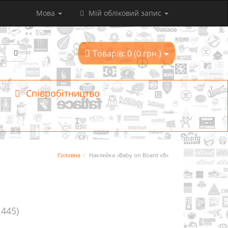
Мова
Мій обліковий запис
Товарів: 0 (0 грн.)
Співробітництво
Головна
Наклейка «Baby on Board v8»
1445)