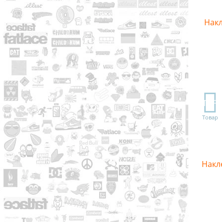
Накл
TOP
Товар
Накл