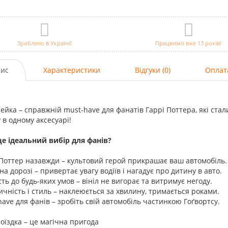
Зроблено в Україні!
Працюємо вже 13 років!
ис
Характеристики
Відгуки (0)
Оплат
ейка – справжній must-have для фанатів Гаррі Поттера, які стал
 в одному аксесуарі!
е ідеальний вибір для фанів?
 Поттер назавжди – культовий герой прикрашає ваш автомобіль.
 на дорозі – привертає увагу водіїв і нагадує про дитину в авто.
ість до будь-яких умов – вініл не вигорає та витримує негоду.
ичність і стиль – наклеюється за хвилину, тримається роками.
have для фанів – зробіть свій автомобіль частинкою Гоґвортсу.
їздка – це магічна пригода