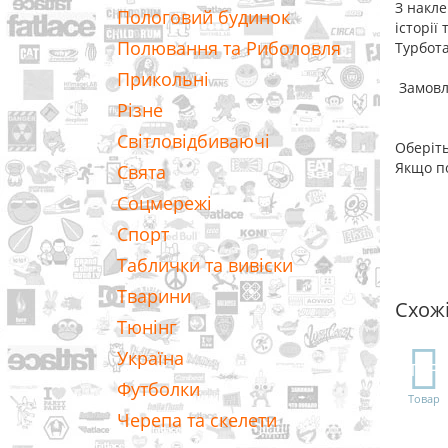
З накле
Пологовий будинок
історії
Полювання та Риболовля
Турбота
Прикольні
Замовля
Різне
Світловідбиваючі
Оберіть
Якщо по
Свята
Соцмережі
Спорт
Таблички та вивіски
Тварини
Схож
Тюнінг
Україна
TOP
Футболки
Товар
Черепа та скелети