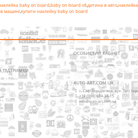
наклейка baby on board
,
baby on board v8
,
дитина в авто
,
наклейка
 в машині
,
купити наклейку baby on board
ОСОБИСТИЙ КАБІНЕТ
Особистий Кабінет
Історія замовлень
А ПІДТРИМКИ
Розсилка
ися з нами
AUTO-ART.COM.UA
йту
с. Соф. Борщагівка, вул. Лесі Укр
+38 (098) 034-38-15
info@auto-art.com.ua