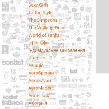
Sexy Girls
Tattoo Style
The Simpsons
The Walking Dead
World of Tanks
Ієрогліфи
Індивідуальне замовлення
Інтер'єр
Авіація
Автобренди
АвтоКлуби
АвтоМафія
АвтоСтайл
АК-манія