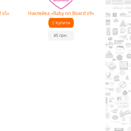
 v5»
Наклейка «Baby on Board v9»
Купити
•
45 грн.
•