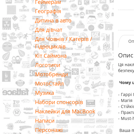
Геймерам
Географія
Дитина в авто
Для дівчат
Для Човнів / Катерів /
Оп
Гідроциклів
Опис
Кіт Саймона
Логотипи
Ця накл
безпеку
Мотобренди
Чому ц
МотоСтайл
Музика
- Гаррі
- Магія
Набори спонсорів
- Стійк
Наклейки для MacBook
- Практ
- Must-
Написи
Персонажі
Ваша по