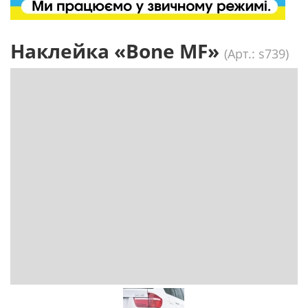
Наклейка «Bone MF»
(Арт.: s739)