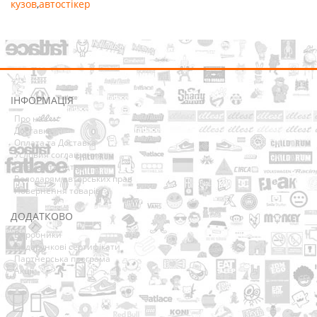
кузов
,
автостікер
ІНФОРМАЦІЯ
Про нас
Доставка
Оплата та Доставка
Условия соглашения
Співробітництво
Володарям авторських прав
Повернення товарів
ДОДАТКОВО
Виробники
Подарункові сертифікати
Партнерська програма
Акції