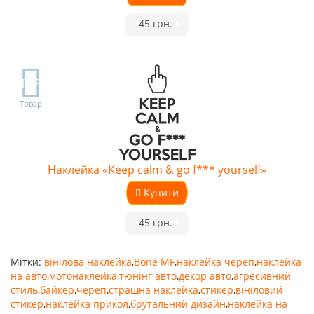
•
45 грн.
•
TOP
Товар
Наклейка «Keep calm & go f*** yourself»
Купити
•
45 грн.
•
Мітки:
вінілова наклейка
,
Bone MF
,
наклейка череп
,
наклейка
на авто
,
мотонаклейка
,
тюнінг авто
,
декор авто
,
агресивний
стиль
,
байкер
,
череп
,
страшна наклейка
,
стикер
,
вініловий
стикер
,
наклейка прикол
,
брутальний дизайн
,
наклейка на