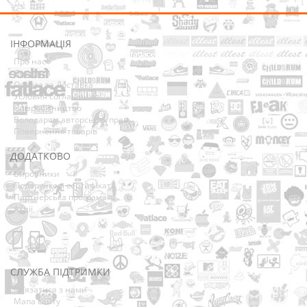
ІНФОРМАЦІЯ
Про нас
Доставка
Оплата та Доставка
Условия соглашения
Співробітництво
Володарям авторських прав
Повернення товарів
ДОДАТКОВО
Виробники
Подарункові сертифікати
Партнерська програма
Акції
СЛУЖБА ПІДТРИМКИ
Зв’язатися з нами
Мапа сайту