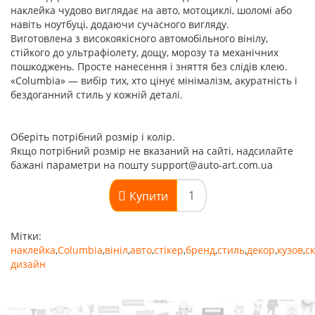
наклейка чудово виглядає на авто, мотоциклі, шоломі або
навіть ноутбуці, додаючи сучасного вигляду.
Виготовлена з високоякісного автомобільного вінілу,
стійкого до ультрафіолету, дощу, морозу та механічних
пошкоджень. Просте нанесення і зняття без слідів клею.
«Columbia» — вибір тих, хто цінує мінімалізм, акуратність і
бездоганний стиль у кожній деталі.
Оберіть потрібний розмір і колір.
Якщо потрібний розмір не вказаний на сайті, надсилайте
бажані параметри на пошту support@auto-art.com.ua
Купити
Мітки:
наклейка
,
Columbia
,
вініл
,
авто
,
стікер
,
бренд
,
стиль
,
декор
,
кузов
,
с
дизайн