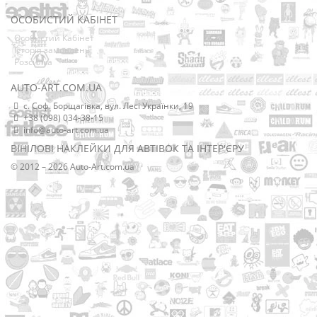
ОСОБИСТИЙ КАБІНЕТ
Особистий Кабінет
Історія замовлень
Розсилка
AUTO-ART.COM.UA
с. Соф. Борщагівка, вул. Лесі Українки, 19
+38 (098) 034-38-15
info@auto-art.com.ua
ВІНІЛОВІ НАКЛЕЙКИ ДЛЯ АВТІВОК ТА ІНТЕР'ЄРУ
© 2012 – 2026 Auto-Art.com.ua