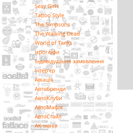
Sexy Girls
Tattoo Style
The Simpsons
The Walking Dead
World of Tanks
Ієрогліфи
Індивідуальне замовлення
Інтер'єр
Авіація
Автобренди
АвтоКлуби
АвтоМафія
АвтоСтайл
АК-манія