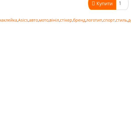
Купити
наклейка
,
Asics
,
авто
,
мото
,
вініл
,
стікер
,
бренд
,
логотип
,
спорт
,
стиль
,
д