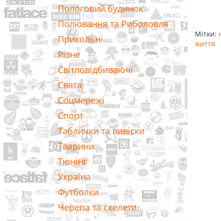
Пологовий будинок
Полювання та Риболовля
Мітки:
Прикольні
життя
Різне
Світловідбиваючі
Свята
Соцмережі
Спорт
Таблички та вивіски
Тварини
Тюнінг
Україна
Футболки
Черепа та скелети