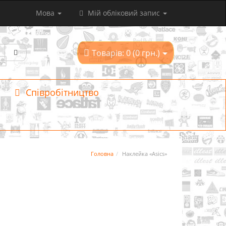
Мова
Мій обліковий запис
Товарів: 0 (0 грн.)
Співробітництво
Головна
Наклейка «Asics»