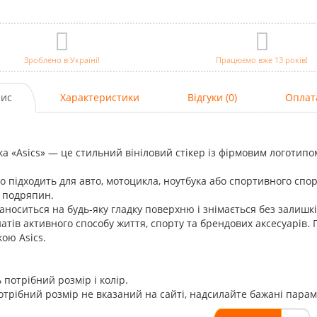
Зроблено в Україні!
Працюємо вже 13 років!
ис
Характеристики
Відгуки (0)
Оплат
а «Asics» — це стильний вініловий стікер із фірмовим логотипом
о підходить для авто, мотоцикла, ноутбука або спортивного спор
 подряпин.
аноситься на будь-яку гладку поверхню і знімається без залишк
атів активного способу життя, спорту та брендових аксесуарів. П
ою Asics.
 потрібний розмір і колір.
трібний розмір не вказаний на сайті, надсилайте бажані пара