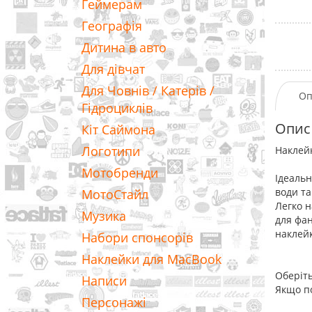
Геймерам
Географія
Дитина в авто
Для дівчат
Для Човнів / Катерів /
Оп
Гідроциклів
Опис
Кіт Саймона
Логотипи
Наклейк
Мотобренди
Ідеальн
води та
МотоСтайл
Легко н
Музика
для фан
наклейк
Набори спонсорів
Наклейки для MacBook
Оберіть
Написи
Якщо по
Персонажі