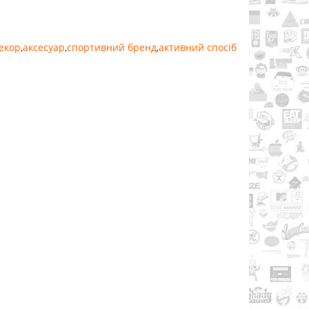
екор
,
аксесуар
,
спортивний бренд
,
активний спосіб