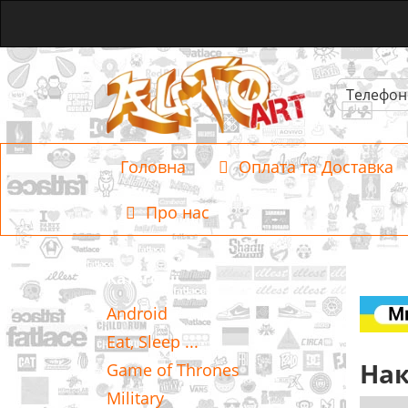
Телефон
Головна
Оплата та Доставка
Про нас
Категорії
Android
Eat, Sleep ...
Нак
Game of Thrones
Military