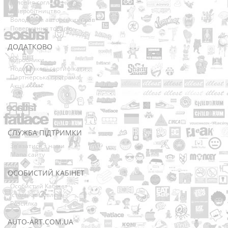
Условия соглашения
Співробітництво
Володарям авторських прав
Повернення товарів
ДОДАТКОВО
Виробники
Подарункові сертифікати
Партнерська програма
Акції
СЛУЖБА ПІДТРИМКИ
Зв’язатися з нами
Мапа сайту
ОСОБИСТИЙ КАБІНЕТ
Особистий Кабінет
Історія замовлень
Розсилка
AUTO-ART.COM.UA