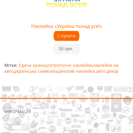
Наклейка «Україна понад усе!»
Купити
•
55 грн.
•
Мітки:
Єдина країна
,
патріотичні наклейки
,
наклейки на
авто
,
українська символіка
,
вінілові наклейки
,
авто декор
ІНФОРМАЦІЯ
Про нас
Доставка
Оплата та Доставка