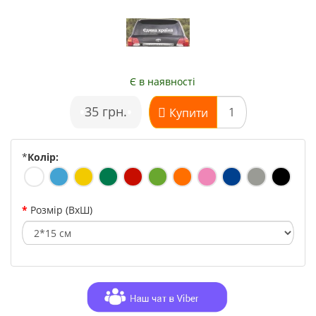
Є в наявності
•
35 грн.
•
Купити
*
Колір:
Розмір (ВхШ)