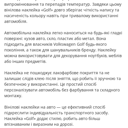
випромінювання та перепадів температур. Завдяки цьому
вінілова наклейка «Golf» довго зберігає чіткість напису та
насиченість кольору навіть при тривалому використанні
автомобіля.
Автомобільна наклейка легко наноситься на будь-які гладкі
поверхні: кузов авто, скло, пластик або метал. Вона
підходить для власників Volkswagen Golf будь-якого
покоління, а також для шанувальників бренду. Наклейку
можна використовувати для декорування ноутбуків, меблів
або інших предметів.
Наклейка не пошкоджує лакофарбове покриття та не
залишає слідів клею після зняття, що робить її зручною та
безпечною у використанні. Це простий спосіб
персоналізувати автомобіль без фарбування та складного
монтажу.
Вінілові наклейки на авто — це ефективний спосіб
підкреслити індивідуальність транспортного засобу.
Наклейка «Golf» додає стилю, робить авто більш
впізнаваним і виразним на дорозі.