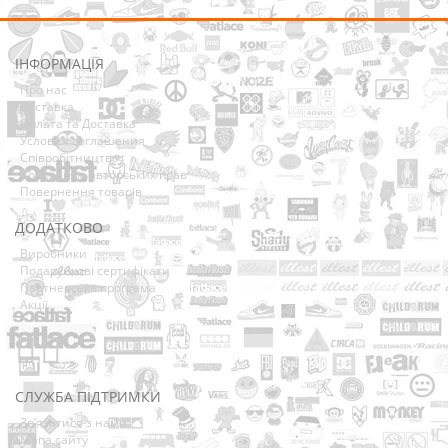
ІНФОРМАЦІЯ
Про нас
Доставка
Оплата та Доставка
Условия соглашения
Співробітництво
Володарям авторських прав
Повернення товарів
ДОДАТКОВО
Виробники
Подарункові сертифікати
Партнерська програма
Акції
СЛУЖБА ПІДТРИМКИ
Зв’язатися з нами
Мапа сайту