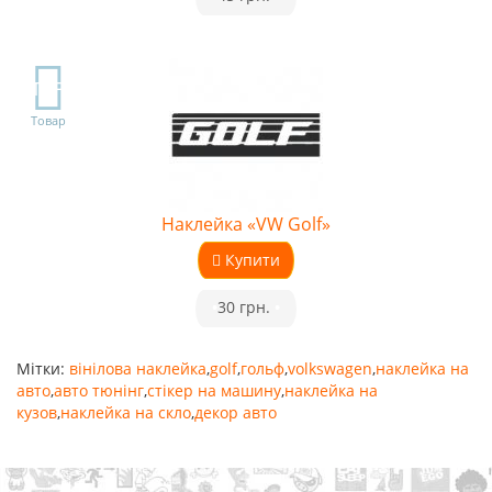
TOP
Товар
Наклейка «VW Golf»
Купити
•
30 грн.
•
Мітки:
вінілова наклейка
,
golf
,
гольф
,
volkswagen
,
наклейка на
авто
,
авто тюнінг
,
стікер на машину
,
наклейка на
кузов
,
наклейка на скло
,
декор авто