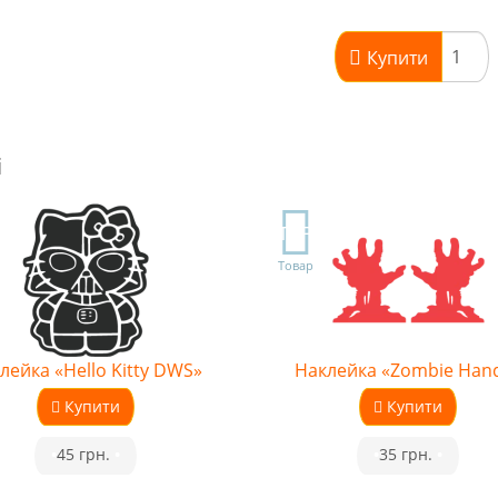
Купити
і
TOP
Товар
лейка «Hello Kitty DWS»
Наклейка «Zombie Han
Купити
Купити
•
45 грн.
•
•
35 грн.
•