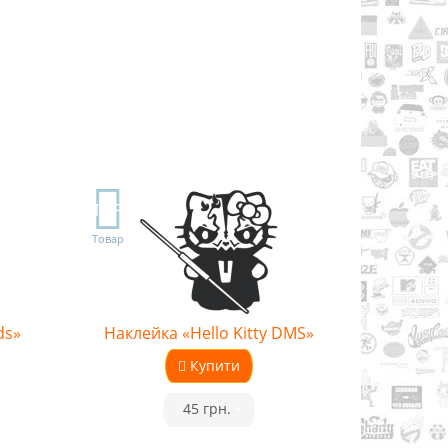
TOP
Товар
ds»
Наклейка «Hello Kitty DMS»
Купити
•
45 грн.
•