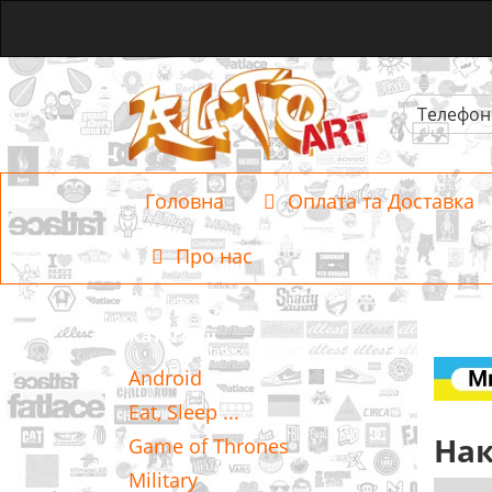
Телефон
Головна
Оплата та Доставка
Про нас
Категорії
Android
Eat, Sleep ...
Нак
Game of Thrones
Military