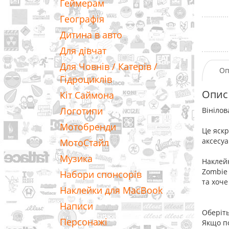
Геймерам
Географія
Дитина в авто
Для дівчат
Для Човнів / Катерів /
Оп
Гідроциклів
Опис
Кіт Саймона
Логотипи
Вінілов
Мотобренди
Це яскр
аксесуа
МотоСтайл
Музика
Наклейк
Zombie 
Набори спонсорів
та хоче
Наклейки для MacBook
Написи
Оберіть
Персонажі
Якщо по