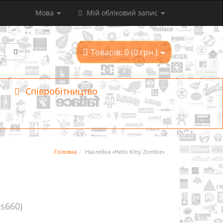
Мова
Мій обліковий запис
Товарів: 0 (0 грн.)
Співробітництво
Головна
Наклейка «Hello Kitty Zombie»
 s660)