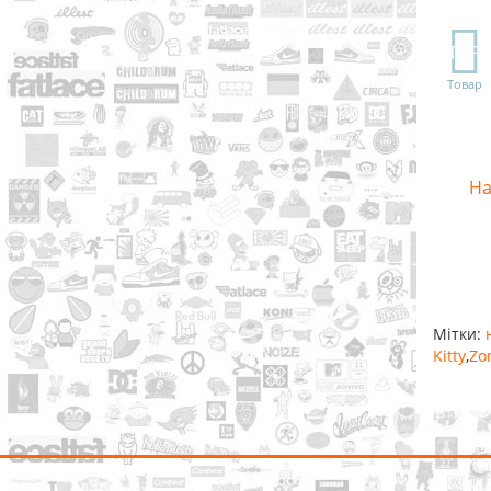
TOP
Товар
На
Мітки:
Kitty
,
Zo