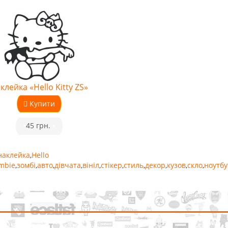
клейка «Hello Kitty ZS»
Купити
•
45 грн.
•
наклейка
,
Hello
mbie
,
зомбі
,
авто
,
дівчата
,
вініл
,
стікер
,
стиль
,
декор
,
кузов
,
скло
,
ноутбу