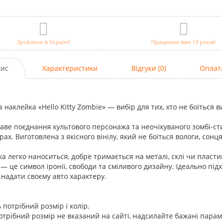
Зроблено в Україні!
Працюємо вже 13 років!
ис
Характеристики
Відгуки (0)
Оплат
а наклейка «Hello Kitty Zombie» — вибір для тих, хто не боїться в
аве поєднання культового персонажа та неочікуваного зомбі-с
рах. Виготовлена з якісного вінілу, який не боїться вологи, сонц
а легко наноситься, добре тримається на металі, склі чи пластику
— це символ іронії, свободи та сміливого дизайну. Ідеально під
 надати своєму авто характеру.
 потрібний розмір і колір.
трібний розмір не вказаний на сайті, надсилайте бажані пара