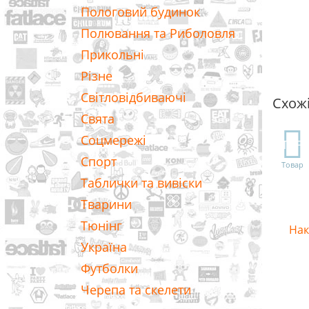
Пологовий будинок
Полювання та Риболовля
Прикольні
Різне
Світловідбиваючі
Схож
Свята
Соцмережі
TOP
Спорт
Товар
Таблички та вивіски
Тварини
Тюнінг
Нак
Україна
Футболки
Черепа та скелети