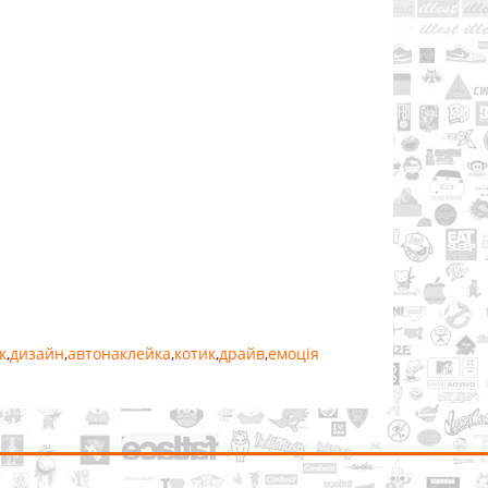
к
,
дизайн
,
автонаклейка
,
котик
,
драйв
,
емоція