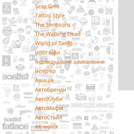
Sexy Girls
Tattoo Style
The Simpsons
The Walking Dead
World of Tanks
Ієрогліфи
Індивідуальне замовлення
Інтер'єр
Авіація
Автобренди
АвтоКлуби
АвтоМафія
АвтоСтайл
АК-манія