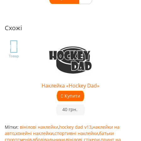
Схожі
TOP
Товар
Наклейка «Hockey Dad»
Купити
•
40 грн.
•
Мітки:
вінілові наклейки
,
hockey dad v13
,
наклейки на
авто
,
хокейні наклейки
,
спортивні наклейки
,
батьки
спортсменів
,
вболівальники
,
вінілові стікери
,
принт на