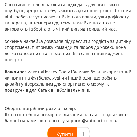
Спортивні вінілові наклейки підходять для авто, вікон,
ноутбуків, дзеркал та будь-яких гладких поверхонь. Якісний
вініл забезпечує високу стійкість до вологи, ультрафіолету
та перепадів температур, тому наклейки на авто не
вигорають і зберігають чіткий вигляд тривалий час.
Хокейна наклейка дозволяє підкреслити гордість за дитину-
спортсмена, підтримку команди та любов до хокею. Вона
легко наноситься та знімається без слідів і пошкоджень
поверхні.
Важливо
: макет «Hockey Dad v13» може бути використаний
як принт на футболку, худі чи інший одяг, що робить
дизайн універсальним для спортивного мерчу та
подарунків для батьків і вболівальників.
Оберіть потрібний розмір і колір.
Якщо потрібний розмір не вказаний на сайті, надсилайте
бажані параметри на пошту support@auto-art.com.ua
Купити