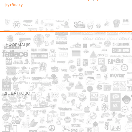
футболку
ІНФОРМАЦІЯ
Про нас
Доставка
Оплата та Доставка
Условия соглашения
Співробітництво
Володарям авторських прав
Повернення товарів
ДОДАТКОВО
Виробники
Подарункові сертифікати
Партнерська програма
Акції