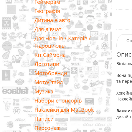
Геймерам
Географія
Дитина в авто
Для дівчат
Для Човнів / Катерів /
Оп
Гідроциклів
Опис
Кіт Саймона
Логотипи
Вінілов
Мотобренди
Вона пі
та пере
МотоСтайл
Музика
Хокейна
Наклейк
Набори спонсорів
Наклейки для MacBook
Важли
дизайн 
Написи
Персонажі