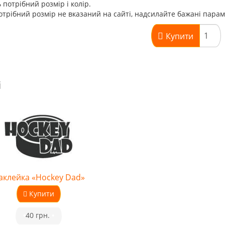
 потрібний розмір і колір.
трібний розмір не вказаний на сайті, надсилайте бажані пара
Купити
і
аклейка «Hockey Dad»
Купити
•
40 грн.
•