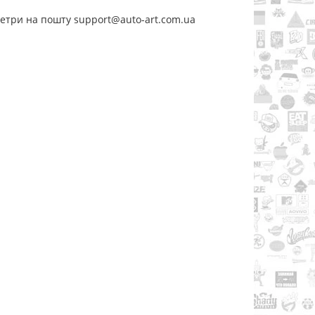
метри на пошту support@auto-art.com.ua