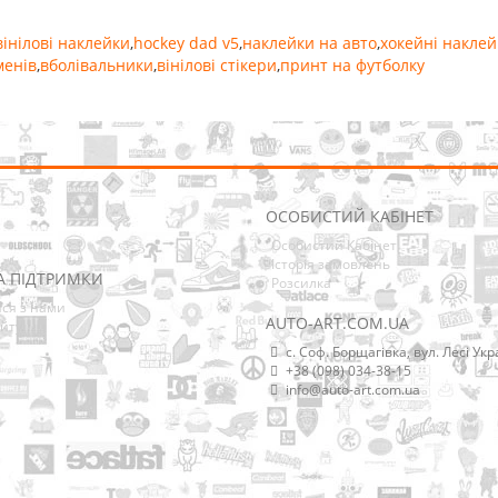
вінілові наклейки
,
hockey dad v5
,
наклейки на авто
,
хокейні наклей
менів
,
вболівальники
,
вінілові стікери
,
принт на футболку
ОСОБИСТИЙ КАБІНЕТ
Особистий Кабінет
Історія замовлень
А ПІДТРИМКИ
Розсилка
ися з нами
AUTO-ART.COM.UA
йту
с. Соф. Борщагівка, вул. Лесі Укр
+38 (098) 034-38-15
info@auto-art.com.ua