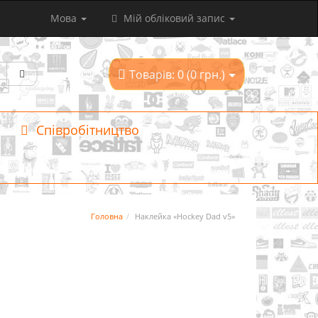
Мова
Мій обліковий запис
Товарів: 0 (0 грн.)
Співробітництво
Головна
Наклейка «Hockey Dad v5»