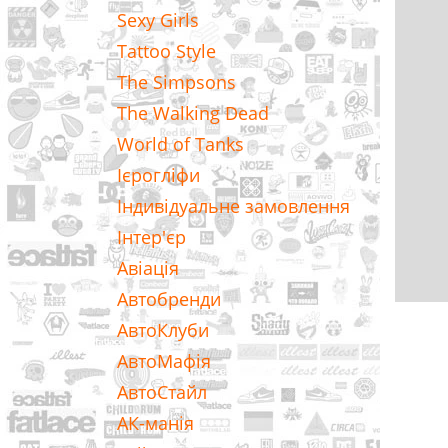
Sexy Girls
Tattoo Style
The Simpsons
The Walking Dead
World of Tanks
Ієрогліфи
Індивідуальне замовлення
Інтер'єр
Авіація
Автобренди
АвтоКлуби
АвтоМафія
АвтоСтайл
АК-манія