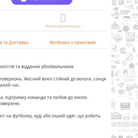
Власне виробництво
а та Доставка
Футболки з принтами
еїстів та відданих уболівальників.
 поверхонь. Якісний вініл стійкий до вологи, сонця
валий час.
а, підтримку команди та любов до хокею.
поверхню.
т на футболку, худі або інший одяг, що робить