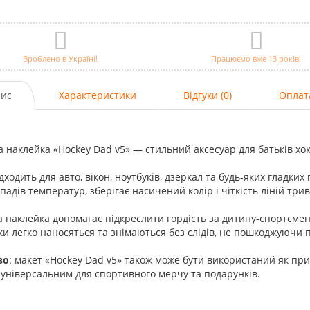
Зроблено в Україні!
Працюємо вже 13 років!
ис
Характеристики
Відгуки (0)
Оплат
а наклейка «Hockey Dad v5» — стильний аксесуар для батьків хокк
дходить для авто, вікон, ноутбуків, дзеркал та будь-яких гладких
падів температур, зберігає насичений колір і чіткість ліній три
 наклейка допомагає підкреслити гордість за дитину-спортсмен
и легко наносяться та знімаються без слідів, не пошкоджуючи 
во
: макет «Hockey Dad v5» також може бути використаний як прин
універсальним для спортивного мерчу та подарунків.