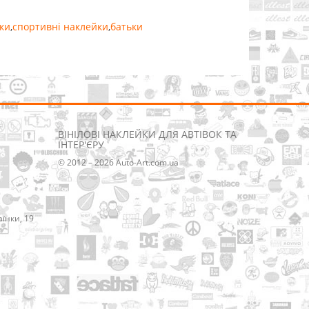
ки
,
спортивні наклейки
,
батьки
ВІНІЛОВІ НАКЛЕЙКИ ДЛЯ АВТІВОК ТА
ІНТЕР'ЄРУ
© 2012 – 2026 Auto-Art.com.ua
аїнки, 19