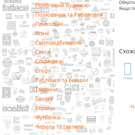
Оберіть
Пологовий будинок
Якщо по
Полювання та Риболовля
Прикольні
Різне
Світловідбиваючі
Схож
Свята
Соцмережі
TOP
Спорт
Товар
Таблички та вивіски
Тварини
Тюнінг
Н
Україна
Футболки
Черепа та скелети