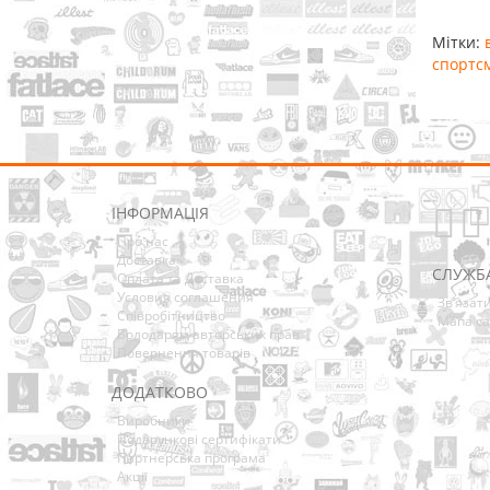
Мітки:
спортс
ІНФОРМАЦІЯ
Про нас
Доставка
СЛУЖБ
Оплата та Доставка
Условия соглашения
Зв’язат
Співробітництво
Мапа са
Володарям авторських прав
Повернення товарів
ДОДАТКОВО
Виробники
Подарункові сертифікати
Партнерська програма
Акції