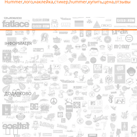
Hummer
,
лого
,
наклейка
,
стикер
,
hummer
,
купить
,
цена
,
отзывы
ІНФОРМАЦІЯ
Про нас
Доставка
Оплата та Доставка
Условия соглашения
Співробітництво
Володарям авторських прав
Повернення товарів
ДОДАТКОВО
Виробники
Подарункові сертифікати
Партнерська програма
Акції