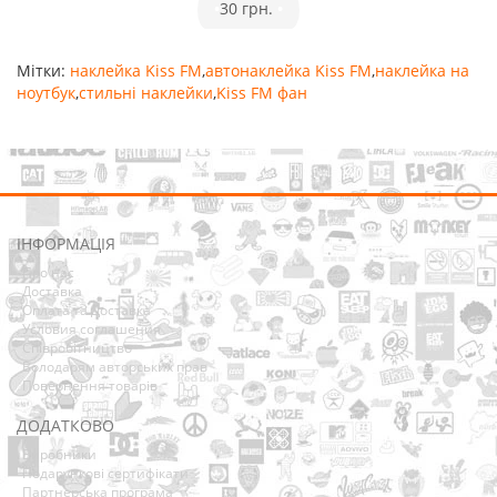
•
30 грн.
•
Мітки:
наклейка Kiss FM
,
автонаклейка Kiss FM
,
наклейка на
ноутбук
,
стильні наклейки
,
Kiss FM фан
ІНФОРМАЦІЯ
Про нас
Доставка
Оплата та Доставка
Условия соглашения
Співробітництво
Володарям авторських прав
Повернення товарів
ДОДАТКОВО
Виробники
Подарункові сертифікати
Партнерська програма