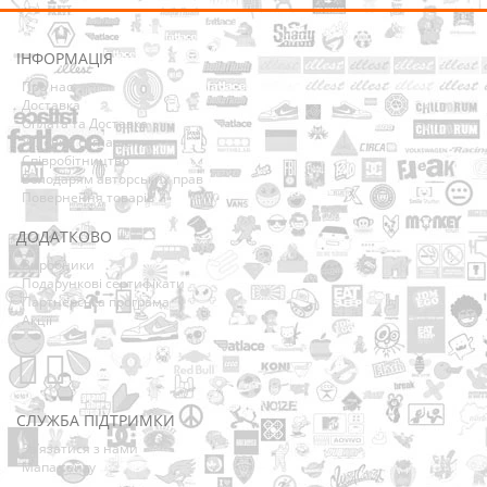
ІНФОРМАЦІЯ
Про нас
Доставка
Оплата та Доставка
Условия соглашения
Співробітництво
Володарям авторських прав
Повернення товарів
ДОДАТКОВО
Виробники
Подарункові сертифікати
Партнерська програма
Акції
СЛУЖБА ПІДТРИМКИ
Зв’язатися з нами
Мапа сайту