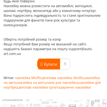
будь-якій поверхні.
Наклейку можна розмістити на автомобілі, мотоциклі,
шоломі, ноутбуку, велосипеді або у кімнатному інтер’єрі.
Вона підкреслить індивідуальність та стане оригінальним
подарунком для фанатів панк-рок культури та
колекціонерів.
Оберіть потрібний розмір та колір
Якщо потрібний Вам розмір не вказаний на сайті,
надішліть бажані параметри на пошту support@auto-
art.com.ua
Купити
Мітки:
наклейка Misfits
,
вінілова наклейка Misfits
,
наклейка
на авто
,
наклейка на мото
,
панк-рок наклейки
,
наклейки для
ноутбука
,
вінілові наклейки купити
,
музичні наклейки