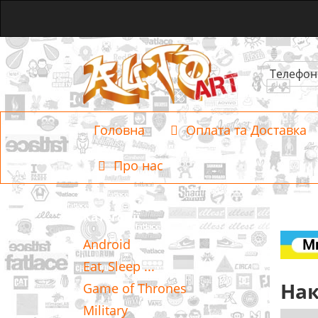
Телефон
Головна
Оплата та Доставка
Про нас
Категорії
Android
Eat, Sleep ...
Нак
Game of Thrones
Military