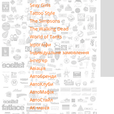
Sexy Girls
Tattoo Style
The Simpsons
The Walking Dead
World of Tanks
Ієрогліфи
Індивідуальне замовлення
Інтер'єр
Авіація
Автобренди
АвтоКлуби
АвтоМафія
АвтоСтайл
АК-манія