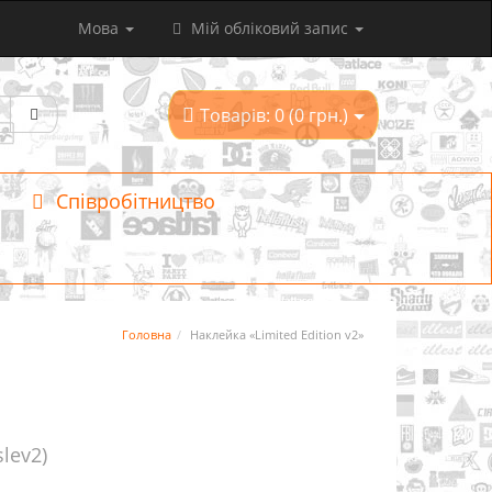
Мова
Мій обліковий запис
Товарів: 0 (0 грн.)
Співробітництво
Головна
Наклейка «Limited Edition v2»
slev2)