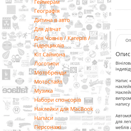
Геймерам
Географія
Дитина в авто
Для дівчат
Для Човнів / Катерів /
Оп
Гідроциклів
Опис
Кіт Саймона
Логотипи
Вінілов
індивід
Мотобренди
Напис «
МотоСтайл
наклей
Музика
Наклейк
випромі
Набори спонсорів
напису 
Наклейки для MacBook
Автомоб
Написи
для лег
Персонажі
меблів 