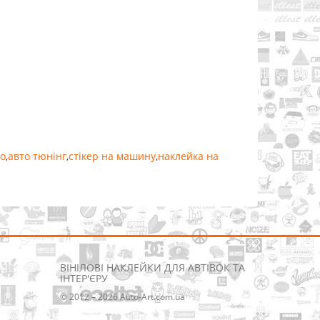
о
,
авто тюнінг
,
стікер на машину
,
наклейка на
ВІНІЛОВІ НАКЛЕЙКИ ДЛЯ АВТІВОК ТА
ІНТЕР'ЄРУ
© 2012 – 2026 Auto-Art.com.ua