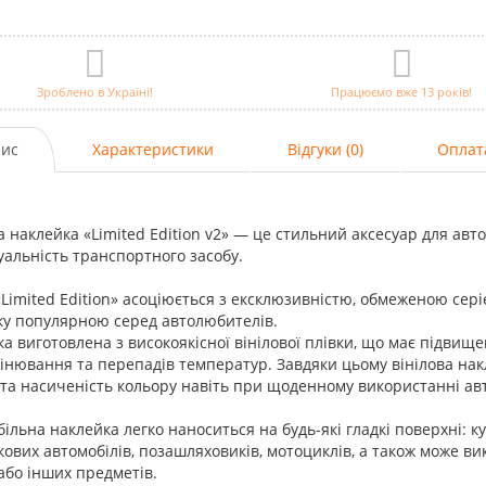
Зроблено в Україні!
Працюємо вже 13 років!
ис
Характеристики
Відгуки (0)
Оплат
а наклейка «Limited Edition v2» — це стильний аксесуар для авто
уальність транспортного засобу.
Limited Edition» асоціюється з ексклюзивністю, обмеженою сері
ку популярною серед автолюбителів.
а виготовлена з високоякісної вінілової плівки, що має підвищен
нювання та перепадів температур. Завдяки цьому вінілова наклей
та насиченість кольору навіть при щоденному використанні ав
ільна наклейка легко наноситься на будь-які гладкі поверхні: ку
кових автомобілів, позашляховиків, мотоциклів, а також може в
або інших предметів.