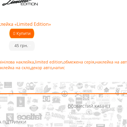
лейка «Limited Edition»
Купити
•
45 грн.
•
вінілова наклейка
,
limited edition
,
обмежена серія
,
наклейка на авт
аклейка на скло
,
декор авто
,
напис
ОСОБИСТИЙ КАБІНЕТ
Особистий Кабінет
Історія замовлень
А ПІДТРИМКИ
Розсилка