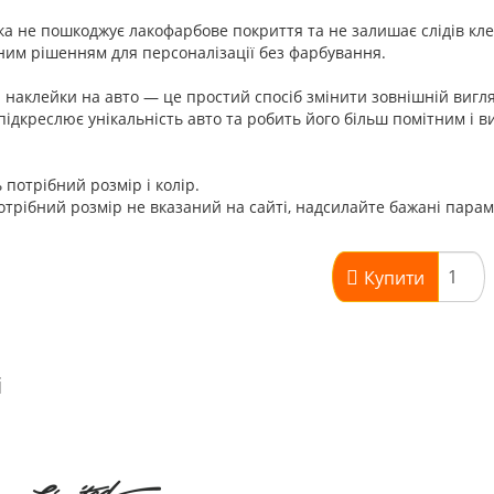
а не пошкоджує лакофарбове покриття та не залишає слідів клею
им рішенням для персоналізації без фарбування.
і наклейки на авто — це простий спосіб змінити зовнішній вигля
підкреслює унікальність авто та робить його більш помітним і в
 потрібний розмір і колір.
трібний розмір не вказаний на сайті, надсилайте бажані пара
Купити
і