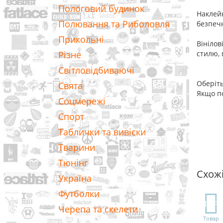
Пологовий будинок
Наклейк
Полювання та Риболовля
безпечн
Прикольні
Вінілов
Різне
стилю, 
Світловідбиваючі
Оберіть
Свята
Якщо по
Соцмережі
Спорт
Таблички та вивіски
Тварини
Тюнінг
Схож
Україна
Футболки
TOP
Черепа та скелети
Товар