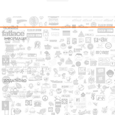
ІНФОРМАЦІЯ
Про нас
Доставка
Оплата та Доставка
Условия соглашения
Співробітництво
Володарям авторських прав
Повернення товарів
ДОДАТКОВО
Виробники
Подарункові сертифікати
Партнерська програма
Акції